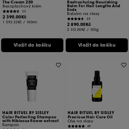
The Cream 230
Restructuring Nourishing
Balm For Hair Lengths And
Bezoplachový krém
Ends
25
Balzám na vlasy
2 390.00Kč
20
1 593.33Kč
/
100ml
2 890.00Kč
2 312.00Kč
/
100g
Vložit do košíku
Vložit do košíku
HAIR RITUEL BY SISLEY
HAIR RITUEL BY SISLEY
Color Perfecting Shampoo
Precious Hair Care Oil
with Hibiscus flower extract
Olej na vlasy
Šampon
49