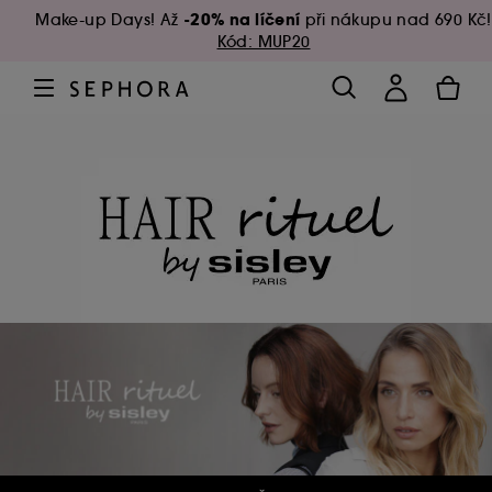
-20% na líčení
Make-up Days! Až
při nákupu nad 690 Kč!
Kód: MUP20