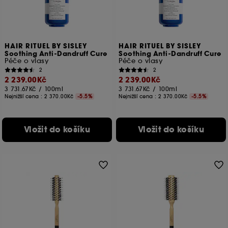
cílem zlepšit jeho výkon.
Ukládání a čtení netechnických souborů cookies
vyžaduje váš souhlas. Své volby týkající se používání
souborů cookies můžete upravit pomocí tlačítka níže
HAIR RITUEL BY SISLEY
HAIR RITUEL BY SISLEY
Soothing Anti-Dandruff Cure
Soothing Anti-Dandruff Cure
"Upravit nastavení" nebo zvolit možnost "Přijmout vše".
Péče o vlasy
Péče o vlasy
Svůj souhlas můžete kdykoli odvolat. Pokud chcete
2
2
získat více informací o souborech cookies, klikněte
2 239.00Kč
2 239.00Kč
zde
.
3 731.67Kč
/
100ml
3 731.67Kč
/
100ml
Nejnižší cena :
2 370.00Kč
-5.5%
Nejnižší cena :
2 370.00Kč
-5.5%
Vložit do košíku
Vložit do košíku