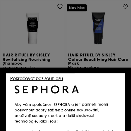
Novinka
HAIR RITUEL BY SISLEY
HAIR RITUEL BY SISLEY
Revitalizing Nourishing
Colour Beautifying Hair Care
Shampoo
Mask
Šampon na vlasy
Maska na vlasy
2
5
1 980.00Kč
2 490.00Kč
Pokračovat bez souhlasu
990.00Kč
/
100ml
1 245.00Kč
/
100ml
Vložit do košíku
Vložit do košíku
Aby vám společnost SEPHORA a její partneři mohli
poskytnout dobrý zážitek z online nakupování,
používají soubory cookie a další sledovací
technologie, jako jsou :