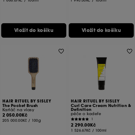
1 666.67Kč
/
100ml
1 990.00Kč
/
100ml
Vložit do košíku
Vložit do košíku
HAIR RITUEL BY SISLEY
HAIR RITUEL BY SISLEY
The Pocket Brush
Curl Care Cream Nutrition &
Definition
Kartáč na vlasy
péče o kadeře
2 050.00Kč
1
205 000.00Kč
/
100g
2 290.00Kč
1 526.67Kč
/
100ml