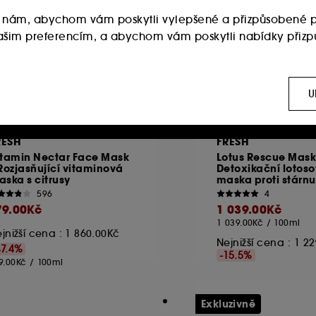
 nám, abychom vám poskytli vylepšené a přizpůsobené p
 vašim preferencím, a abychom vám poskytli nabídky přiz
:
Používají se k zobrazení obsahu, který by se vám mohl líb
ch sítích, to vše na základě stránek, které jste si prohlížel
U
 :
Umožňují nám sestavovat statistiky o počtu návštěvníků a
RESH
FRESH
itamin Nectar Face Mask
Lotus Rescue Mask
Rozjasňující vitaminová
Detoxikační lotos
ska s citrusy
maska proti stárnu
ies vyžaduje váš souhlas. Své volby týkající se používán
596
4
 možnost "Přijmout vše". Svůj souhlas můžete kdykoli odvola
79.00Kč
1 039.00Kč
1 039.00Kč
/
100ml
jnižší cena : 1 860.00Kč
Nejnižší cena :
1 22
47.4%
-15.5%
9.00Kč
/
100ml
Exkluzivně