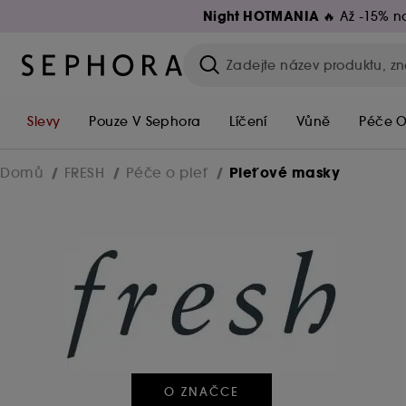
Night HOTMANIA 🔥
Až -15% na
Slevy
Pouze V Sephora
Líčení
Vůně
Péče O
Pleťové masky
Domů
FRESH
Péče o pleť
O ZNAČCE