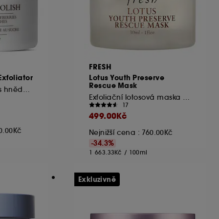
FRESH
Exfoliator
Lotus Youth Preserve
Rescue Mask
Peeling na obličej s hnědým cukrem a vitamínem C
Exfoliační lotosová maska proti stárnutí
17
499.00Kč
60.00Kč
Nejnižší cena : 760.00Kč
-34.3%
1 663.33Kč
/
100ml
Exkluzivně