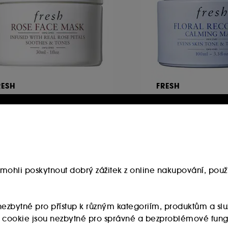
RESH
FRESH
ose Face Mask –
Floral Recovery C
ydratační maska na
Mask – Zklidňující 
ličej s růží
maska s vitaminy 
2507
1187
69.00Kč
1 269.00Kč
563.33Kč
/
100ml
Nejnižší cena : 1 9
jnižší cena :
509.00Kč
-33.9%
7.9%
mohli poskytnout dobrý zážitek z online nakupování, použí
1 269.00Kč
/
100ml
uzivně
Exkluzivně
u nezbytné pro přístup k různým kategoriím, produktům a 
ry cookie jsou nezbytné pro správné a bezproblémové fung