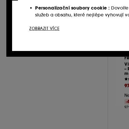
Personalizační soubory cookie :
Dovolte
služeb a obsahu, které nejlépe vyhovují
Sociální sítě a reklamní soubory cookie 
ZOBRAZIT VÍCE
webových stránkách třetích stran a sociální
vašich interakcí.
Soubory cookie pro měření návštěvnosti
F
zlepšit jeho výkon.
V
– 
ma
Ukládání a čtení netechnických souborů cook
tlačítka níže "Upravit nastavení" nebo zvolit
9
souborech cookies, klikněte
zde
.
Ne
-
97