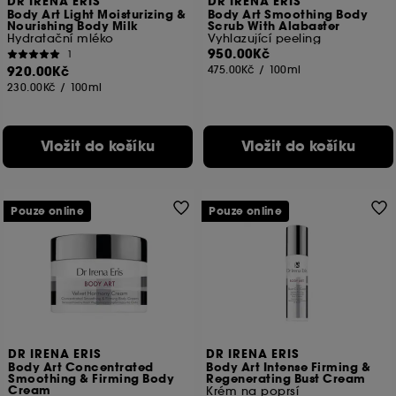
DR IRENA ERIS
DR IRENA ERIS
Body Art Light Moisturizing &
Body Art Smoothing Body
Nourishing Body Milk
Scrub With Alabaster
Hydratační mléko
Vyhlazující peeling
950.00Kč
1
920.00Kč
475.00Kč
/
100ml
230.00Kč
/
100ml
Vložit do košíku
Vložit do košíku
Pouze online
Pouze online
DR IRENA ERIS
DR IRENA ERIS
Body Art Concentrated
Body Art Intense Firming &
Smoothing & Firming Body
Regenerating Bust Cream
Cream
Krém na poprsí