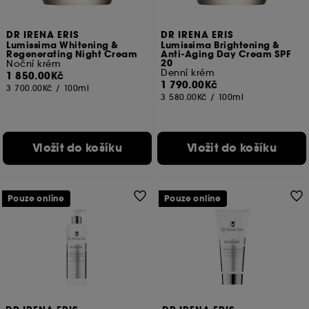
Ukládání a čtení netechnických souborů cookies
vyžaduje váš souhlas. Své volby týkající se používání
DR IRENA ERIS
DR IRENA ERIS
Lumissima Whitening &
Lumissima Brightening &
souborů cookies můžete upravit pomocí tlačítka níže
Regenerating Night Cream
Anti-Aging Day Cream SPF
"Upravit nastavení" nebo zvolit možnost "Přijmout vše".
20
Noční krém
Denní krém
Svůj souhlas můžete kdykoli odvolat. Pokud chcete
1 850.00Kč
1 790.00Kč
získat více informací o souborech cookies, klikněte
3 700.00Kč
/
100ml
3 580.00Kč
/
100ml
zde
.
Vložit do košíku
Vložit do košíku
Pouze online
Pouze online