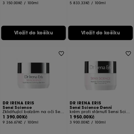
3 150.00Kč
/
100ml
5 833.33Kč
/
100ml
Vložit do košíku
Vložit do košíku
DR IRENA ERIS
DR IRENA ERIS
Sensi Science
Sensi Science Denní
Zklidňující balzám na oči Sensi Science Youth Revival
krém proti stárnutí Sensi Science Redness Control SPF 20
1 390.00Kč
1 950.00Kč
9 266.67Kč
/
100ml
3 900.00Kč
/
100ml