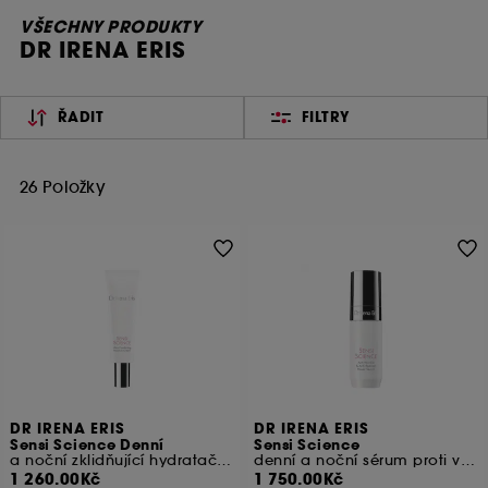
VŠECHNY PRODUKTY
DR IRENA ERIS
ŘADIT
FILTRY
26 Položky
DR IRENA ERIS
DR IRENA ERIS
Sensi Science Denní
Sensi Science
a noční zklidňující hydratační krém Sensi Science Ultra
denní a noční sérum proti vráskám a zarudnutí
1 260.00Kč
1 750.00Kč