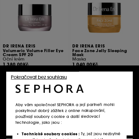
DR IRENA ERIS
DR IRENA ERIS
Volumeric Volume Filler Eye
Face Zone Jelly Sleeping
Cream SPF 20
Mask
Oční krém
Maska
1 380.00Kč
1 040.00Kč
9 200.00Kč
/
100ml
2 080.00Kč
/
100ml
Pokračovat bez souhlasu
Vložit do košíku
Vložit do košíku
Aby vám společnost SEPHORA a její partneři mohli
poskytnout dobrý zážitek z online nakupování,
používají soubory cookie a další sledovací
Pouze online
Pouze online
technologie, jako jsou :
Technické soubory cookies :
Ty, jež jsou nezbytné