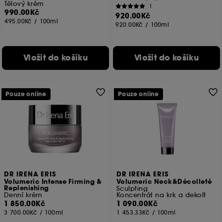
Tělový krém
1
990.00Kč
920.00Kč
495.00Kč
/
100ml
920.00Kč
/
100ml
Vložit do košíku
Vložit do košíku
Pouze online
Pouze online
DR IRENA ERIS
DR IRENA ERIS
Volumeric Intense Firming &
Volumeric Neck&Décolleté
Replenishing
Sculpting
Denní krém
Koncentrát na krk a dekolt
1 850.00Kč
1 090.00Kč
3 700.00Kč
/
100ml
1 453.33Kč
/
100ml