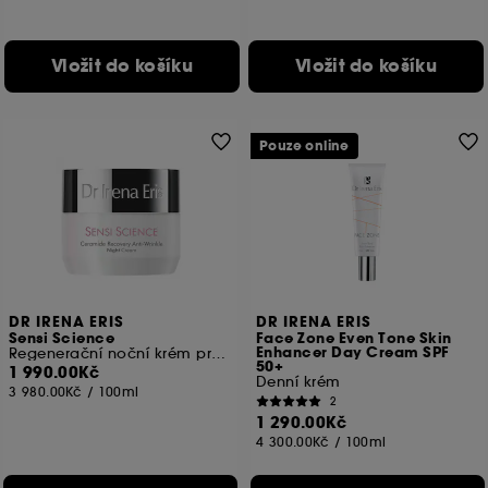
Vložit do košíku
Vložit do košíku
Pouze online
DR IRENA ERIS
DR IRENA ERIS
Sensi Science
Face Zone Even Tone Skin
Enhancer Day Cream SPF
Regenerační noční krém proti vráskám Sensi Science Ceramide
50+
1 990.00Kč
Denní krém
3 980.00Kč
/
100ml
2
1 290.00Kč
4 300.00Kč
/
100ml