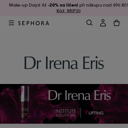
-20% na líčení
Make-up Days! Až
při nákupu nad 690 Kč!
Kód: MUP20