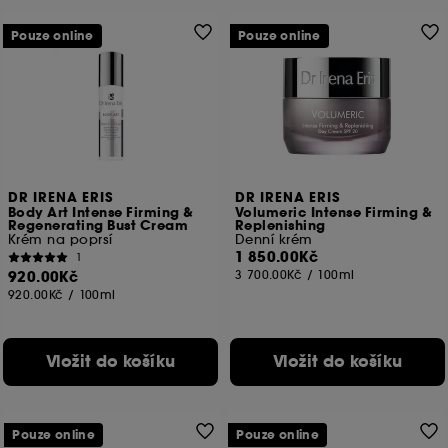
Pouze online
Pouze online
DR IRENA ERIS
DR IRENA ERIS
Body Art Intense Firming &
Volumeric Intense Firming &
Regenerating Bust Cream
Replenishing
Krém na poprsí
Denní krém
1 850.00Kč
1
920.00Kč
3 700.00Kč
/
100ml
920.00Kč
/
100ml
Vložit do košíku
Vložit do košíku
Pouze online
Pouze online