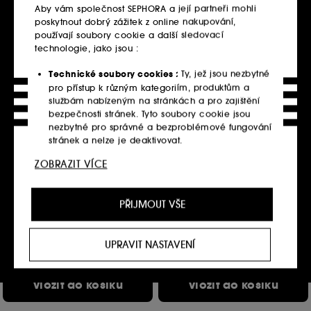
Vložit do košíku
Vložit do košíku
Aby vám společnost SEPHORA a její partneři mohli
poskytnout dobrý zážitek z online nakupování,
používají soubory cookie a další sledovací
technologie, jako jsou :
Technické soubory cookies :
Ty, jež jsou nezbytné
pro přístup k různým kategoriím, produktům a
službám nabízeným na stránkách a pro zajištění
bezpečnosti stránek. Tyto soubory cookie jsou
nezbytné pro správné a bezproblémové fungování
stránek a nelze je deaktivovat.
ZOBRAZIT VÍCE
Personalizační soubory cookie :
Dovolte nám,
BALI BODY
BALI BODY
abychom vám poskytli vylepšené a přizpůsobené
Cacao Tanning Oil SPF 15 –
Ultra Dark Self Tanning
Ochranný opalovací olej
Mousse
prostředí webu doporučením produktů, služeb a
Samoopalovací pěna
PŘIJMOUT VŠE
1
obsahu, které nejlépe vyhovují vašim preferencím,
112
670.00Kč
a abychom vám poskytli nabídky přizpůsobené
840.00Kč
670.00Kč
/
100ml
vašemu profilu.
420.00Kč
/
100ml
UPRAVIT NASTAVENÍ
Sociální sítě a reklamní soubory cookie :
Používají
se k zobrazení obsahu, který by se vám mohl líbit,
Vložit do košíku
Vložit do košíku
prostřednictvím reklam, a to i na webových
stránkách třetích stran a sociálních sítích, to vše na