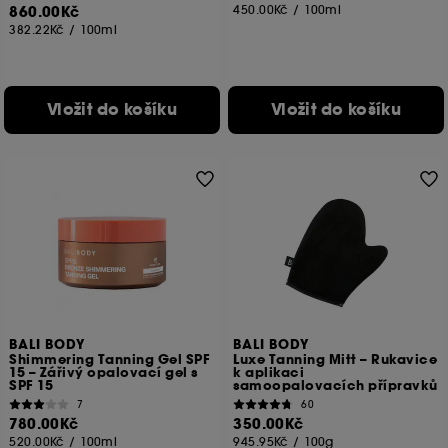
860.00Kč
450.00Kč
/
100ml
382.22Kč
/
100ml
Vložit do košíku
Vložit do košíku
BALI BODY
BALI BODY
Shimmering Tanning Gel SPF
Luxe Tanning Mitt – Rukavice
15 – Zářivý opalovací gel s
k aplikaci
SPF 15
samoopalovacích přípravků
7
60
780.00Kč
350.00Kč
520.00Kč
/
100ml
945.95Kč
/
100g