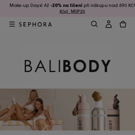
-20% na líčení
Make-up Days! Až
při nákupu nad 690 Kč!
Kód: MUP20