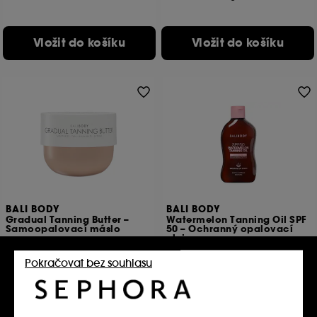
Vložit do košíku
Vložit do košíku
BALI BODY
BALI BODY
Gradual Tanning Butter –
Watermelon Tanning Oil SPF
Samoopalovací máslo
50 – Ochranný opalovací
olej
102
5
890.00Kč
Pokračovat bez souhlasu
770.00Kč
404.55Kč
/
100g
770.00Kč
/
100ml