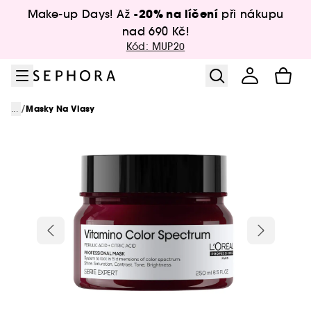
Přejít na menu
Přejít na hlavní obsah
Přejít na zápatí
-20% na líčení
Make-up Days! Až
při nákupu
nad 690 Kč!
Kód: MUP20
/
...
Masky Na Vlasy