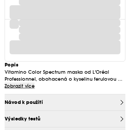
Popis
Vitamino Color Spectrum maska od L'Oréal
Professionnel, obohacená o kyselinu ferulovou a
kyselinu citronovou. Systém pomáhá uzamknout
Zobrazit více
zářivost barvy již od prvního dne barvení až na
100 dní.*
Návod k použití
Bohatá krémová textura se rovnoměrně roztírá do
Výsledky testů
vlasů a intenzivně hydratuje vlasová vlákna pro
silnější a uhlazenější vlasy.