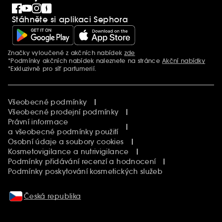
Singles´ Day
Stáhněte si aplikaci Sephora
Black Friday
Cyber Monday
Vánoce
Značky vyloučené z akčních nabídek
zde
Další informace
*Podmínky akčních nabídek naleznete na stránce
Akční nabídky
*Exkluzivně pro síť parfumerií.
Všeobecné podmínky
Všeobecné prodejní podmínky
Právní informace
a všeobecné podmínky použití
Osobní údaje a soubory cookies
Kosmetovigilance a nutrivigilance
Podmínky přidávání recenzí a hodnocení
Podmínky poskytování kosmetických služeb
Česká republika