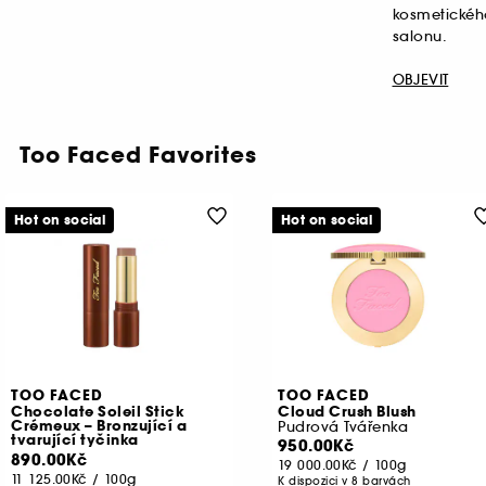
kosmetickéh
salonu.
OBJEVIT
Too Faced Favorites
Hot on social
Hot on social
TOO FACED
TOO FACED
Chocolate Soleil Stick
Cloud Crush Blush
Crémeux – Bronzující a
Pudrová Tvářenka
tvarující tyčinka
950.00Kč
890.00Kč
19 000.00Kč
/
100g
11 125.00Kč
/
100g
K dispozici v 8 barvách