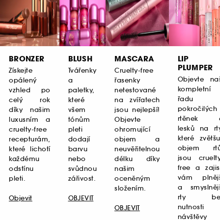
BRONZER
BLUSH
MASCARA
LIP
PLUMPER
Získejte
Tvářenky
Cruelty-free
Objevte naš
opálený
a
řasenky
kompletní
vzhled po
paletky,
netestované
řadu
celý rok
které
na zvířatech
pokročilých
díky našim
všem
jsou nejlepší!
rtěnek 
luxusním a
tónům
Objevte
lesků na rt
cruelty-free
pleti
ohromující
které zvětšu
recepturám,
dodají
objem a
objem rtů
které lichotí
barvu
neuvěřitelnou
jsou cruelt
každému
nebo
délku díky
free a zajis
odstínu
svůdnou
našim
vám plnějš
pleti.
zářivost.
oceněným
a smyslnějš
složením.
rty be
Objevit​
OBJEVIT
nutnosti
OBJEVIT
návštěvy