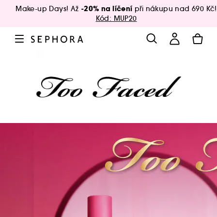
-20% na líčení
Make-up Days! Až
při nákupu nad 690 Kč!
Kód: MUP20