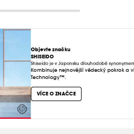
Objevte značku
SHISEIDO
Shiseido je v Japonsku dlouhodobě synonymem 
Kombinuje nejnovější vědecký pokrok a vl
Technology™.
VÍCE O ZNAČCE