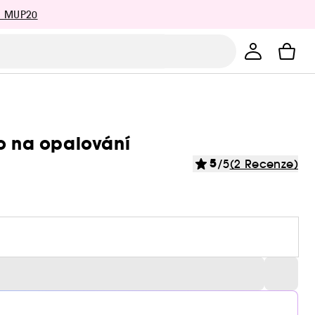
: MUP20
ko na opalování
5
/5
(2 Recenze)