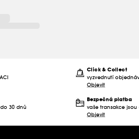
Click & Collect
KACI
vyzvednutí objednáv
Objevit
Bezpečná platba
 do 30 dnů
vaše transakce jso
Objevit