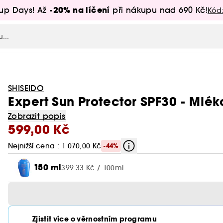
-20% na líčení
up Days! Až
při nákupu nad 690 Kč!
Kód
SHISEIDO
Expert Sun Protector SPF30 - Mlé
Zobrazit popis
599,00 Kč
Nejnižší cena : 1 070,00 Kč
-44%
150 ml
399.33 Kč / 100ml
Zjistit více o věrnostním programu