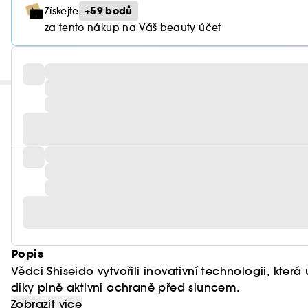
+59 bodů
Získejte
za tento nákup na Váš beauty účet
Popis
Vědci Shiseido vytvořili inovativní technologii, kt
díky plně aktivní ochraně před sluncem.
Technologie SynchroShield™ reaguje na změny prost
Zobrazit více