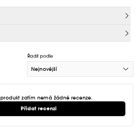
huje Triple Block Formuli, která pomáhá chránit
(jemné linky a vrásky, nerovnoměrný tón pleti).
ními vlastnostmi. *
Řadit podle
Nejnovější
 produkt zatím nemá žádné recenze.
Přidat recenzi