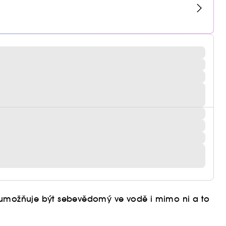
erá umožňuje být sebevědomý ve vodě i mimo ni a to
ředí, zatímco pot, voda a teplo posilují působení