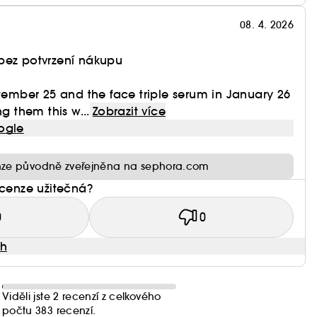
08. 4. 2026
bez potvrzení nákupu
ptember 25 and the face triple serum in January 26
ng them this w...
Zobrazit více
ogle
ze původně zveřejněna na sephora.com
ecenze užitečná?
0
0
ah
Viděli jste 2 recenzí z celkového
počtu 383 recenzí.