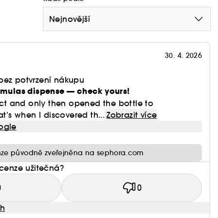
Nejnovější
30. 4. 2026
bez potvrzení nákupu
ormulas dispense — check yours!
duct and only then opened the bottle to
at’s when I discovered th...
Zobrazit více
ogle
ze původně zveřejněna na sephora.com
ecenze užitečná?
0
0
ah