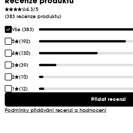
Recenze produktu
4.3/5
(383 recenze produktu)
Vše (383)
5
(192)
4
(130)
3
(39)
2
(10)
1
(12)
Přidat recenzi
Podmínky přidávání recenzí a hodnocení