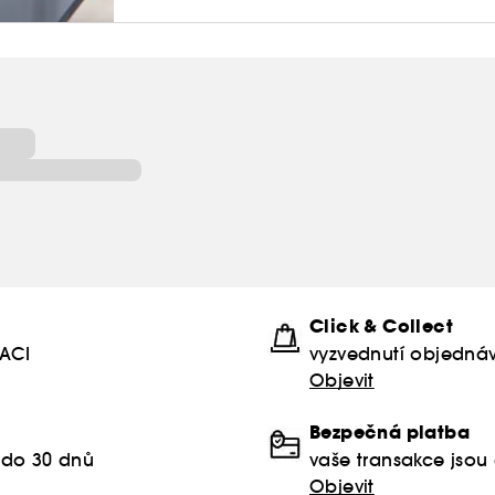
Click & Collect
KACI
vyzvednutí objednáv
Objevit
Bezpečná platba
 do 30 dnů
vaše transakce jso
Objevit