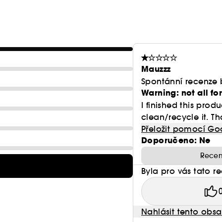
Mauzzz
Spontánní recenze 
Warning: not all f
I finished this pro
clean/recycle it. Th
Přeložit pomocí Go
Doporučeno: Ne
Recen
Byla pro vás tato r
Nahlásit tento obs