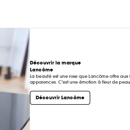
Découvrir la marque
Lancôme
La beauté est une rose que Lancôme offre au
apparences. C'est une émotion à fleur de peau, 
le cœur, le corps et l'esprit...
Découvrir Lancôme