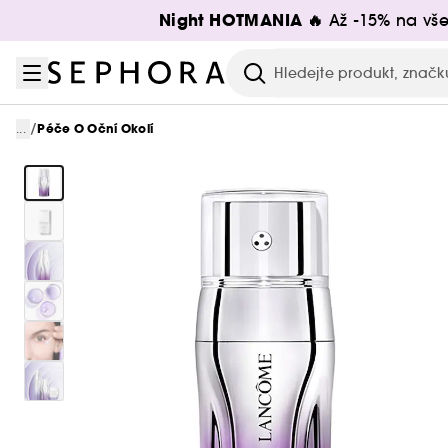
Přejít na menu
Přejít na hlavní obsah
Přejít na zápatí
Night HOTMANIA 🔥
Až -15% na vše
Hledat
/
...
Péče O Oční Okolí