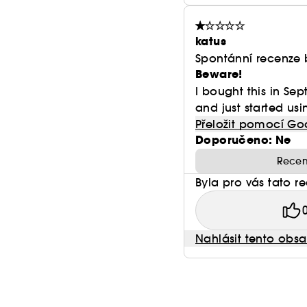
katus
Spontánní recenze 
Beware!
I bought this in Se
and just started usi
Přeložit pomocí Go
Doporučeno: Ne
Recen
Byla pro vás tato r
Nahlásit tento obs