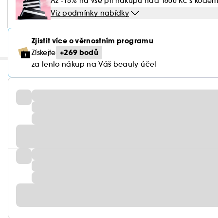
Až -15% na vše při nákupu nad 1600 Kč s kóde
Viz podmínky nabídky
Zjistit více o věrnostním programu
+269 bodů
Získejte
za tento nákup na Váš beauty účet