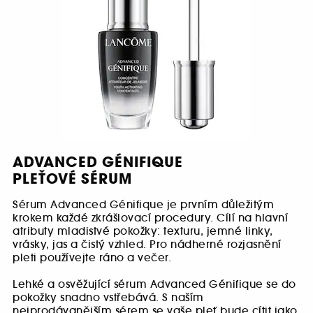
ADVANCED GÉNIFIQUE
PLEŤOVÉ SÉRUM
Sérum Advanced Génifique je prvním důležitým
krokem každé zkrášlovací procedury. Cílí na hlavní
atributy mladistvé pokožky: texturu, jemné linky,
vrásky, jas a čistý vzhled. Pro nádherné rozjasnění
pleti používejte ráno a večer.
Lehké a osvěžující sérum Advanced Génifique se do
pokožky snadno vstřebává. S naším
nejprodávanějším sérem se vaše pleť bude cítit jako