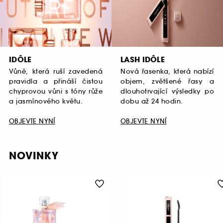
IDÔLE
LASH IDÔLE
Vůně, která ruší zavedená
Nová řasenka, která nabízí
pravidla a přináší čistou
objem, zvětšené řasy a
chyprovou vůni s tóny růže
dlouhotrvající výsledky po
a jasmínového květu.
dobu až 24 hodin.
OBJEVTE NYNÍ
OBJEVTE NYNÍ
NOVINKY