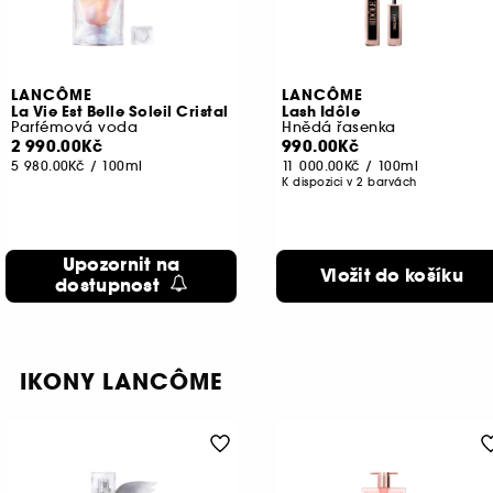
LANCÔME
LANCÔME
La Vie Est Belle Soleil Cristal
Lash Idôle
Parfémová voda
Hnědá řasenka
2 990.00Kč
990.00Kč
5 980.00Kč
/
100ml
11 000.00Kč
/
100ml
K dispozici v 2 barvách
Upozornit na
Vložit do košíku
dostupnost
IKONY LANCÔME