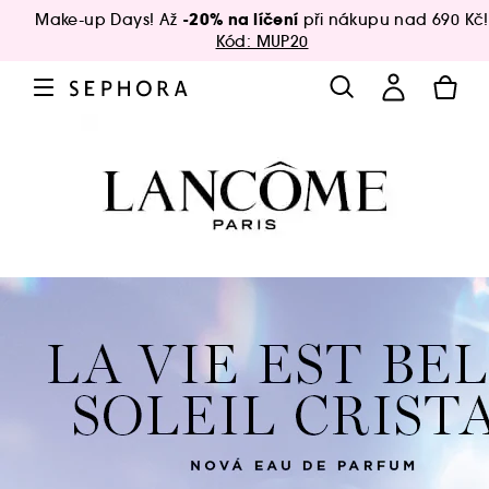
-20% na líčení
Make-up Days! Až
při nákupu nad 690 Kč!
Kód: MUP20