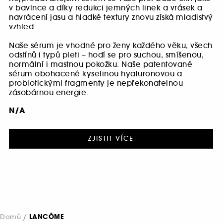
v bavlnce a díky redukci jemných linek a vrásek a
navrácení jasu a hladké textury znovu získá mladistvý
vzhled.
Naše sérum je vhodné pro ženy každého věku, všech
odstínů i typů pleti – hodí se pro suchou, smíšenou,
normální i mastnou pokožku. Naše patentované
sérum obohacené kyselinou hyaluronovou a
probiotickými fragmenty je nepřekonatelnou
zásobárnou energie.
N/A
ZJISTIT VÍCE
Domů
LANCÔME