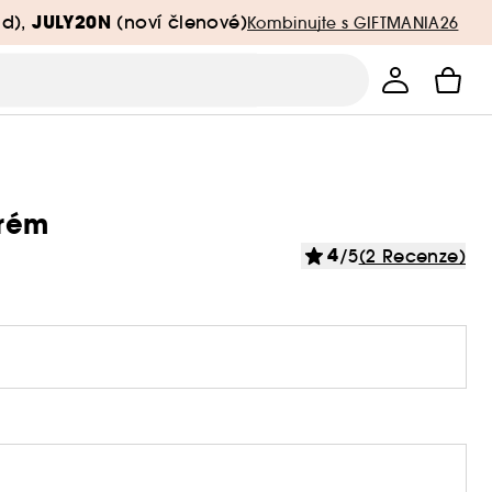
JULY20N
d),
(noví členové)
Kombinujte s GIFTMANIA26
krém
4
/5
(2 Recenze)