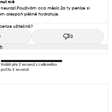
hnul mě
neurazí.Použivám cca měsíc.Za ty peníze si
rém alespoň pěkně hydratuje.
ecenze užitečná?
0
0
ah
Viděli jste 2 recenzí z celkového
počtu 2 recenzí.