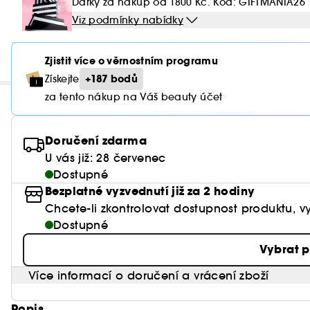
Dárky za nákup od 1800 Kč. Kod: GIFTMANIA26
Viz podmínky nabídky
Zjistit více o věrnostním programu
+187 bodů
Získejte
za tento nákup na Váš beauty účet
Doručení zdarma
U vás již: 28 červenec
Dostupné
Bezplatné vyzvednutí již za 2 hodiny
Chcete-li zkontrolovat dostupnost produktu, 
Dostupné
Vybrat 
Více informací o doručení a vrácení zboží
Popis