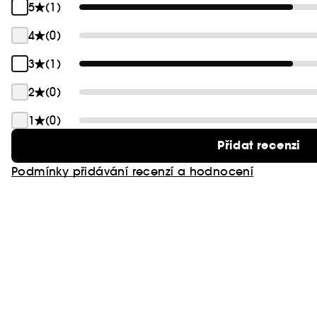
5
(1)
4
(0)
3
(1)
2
(0)
1
(0)
Přidat recenzi
Podmínky přidávání recenzí a hodnocení