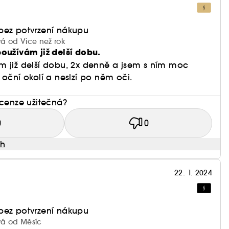
 která dokáže absorbovat až 1000krát více vody,
pevňuje pokožku.
á složka pocházející z Francie. Obsahuje
bez potvrzení nákupu
olagenu.
vá od Vice než rok
oužívám již delší dobu.
m již delší dobu, 2x denně a jsem s ním moc
ě očištěnou pleť. Nejlépe po použití očního séra a
 oční okolí a neslzí po něm oči.
 krému.
ecenze užitečná?
0
0
ah
ího okolí.
22. 1. 2024
imulovali krevní oběh. Opakujte třikrát.
bez potvrzení nákupu
ívá od Měsíc
ple Serum a denním krémem Rénergie H.P.N. 300-