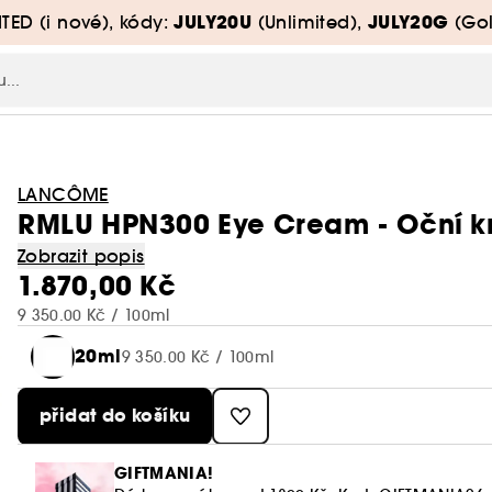
JULY20U
JULY20G
TED (i nové), kódy:
(Unlimited),
(Gol
LANCÔME
RMLU HPN300 Eye Cream - Oční 
Zobrazit popis
1.870,00 Kč
9 350.00 Kč / 100ml
20ml
9 350.00 Kč / 100ml
přidat do košíku
GIFTMANIA!