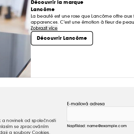
Découvrir la marque
Lancôme
La beauté est une rose que Lancôme offre au
apparences. C'est une émotion à fleur de peau, 
le cœur, le corps et l'esprit...
Zobrazit více
Découvrir Lancôme
E-mailová adresa
k a novinek od společnosti
Například: name@example.com
uhlasím se zpracováním
daji a soubory Cookies
.