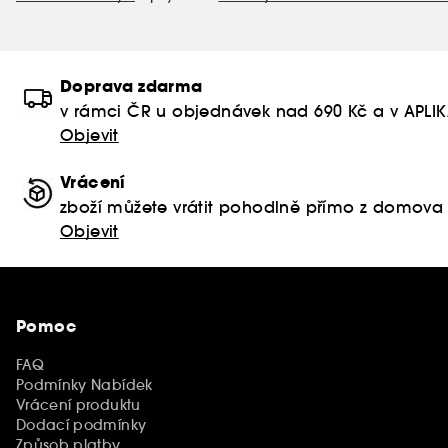
Doprava zdarma
v rámci ČR u objednávek nad 690 Kč a v APLI
Objevit
Vrácení
zboží můžete vrátit pohodlně přímo z domova
Objevit
Pomoc
FAQ
Podmínky Nabídek
Vrácení produktu
Dodací podmínky
Způsob platby