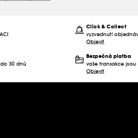
Click & Collect
KACI
vyzvednutí objednáv
Objevit
Bezpečná platba
 do 30 dnů
vaše transakce jso
Objevit