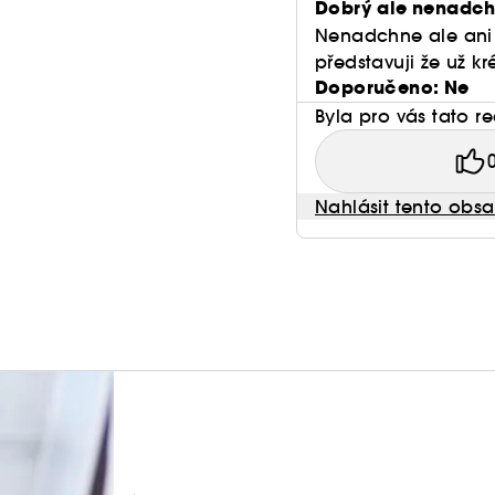
Dobrý ale nenadc
Peptide Cream.
Nenadchne ale ani 
představuji že už k
Doporučeno: Ne
Byla pro vás tato r
Nahlásit tento obs