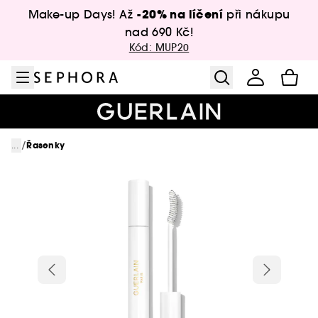
Přejít na menu
Přejít na hlavní obsah
Přejít na zápatí
-20% na líčení
Make-up Days! Až
při nákupu
nad 690 Kč!
Kód: MUP20
/
...
Řasenky