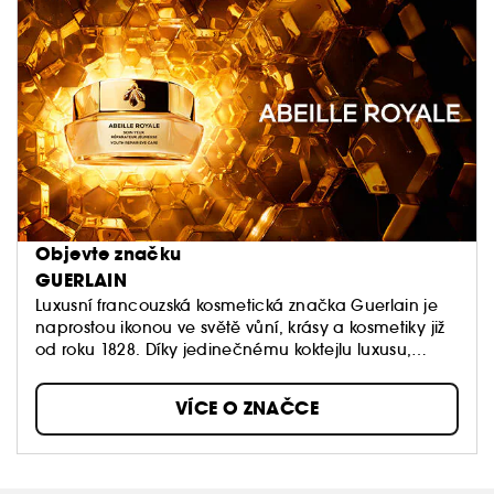
Objevte značku
GUERLAIN
Luxusní francouzská kosmetická značka Guerlain je
naprostou ikonou ve světě vůní, krásy a kosmetiky již
od roku 1828. Díky jedinečnému koktejlu luxusu,
originality, kvality a vášni pro dokonalost jsou
produkty značky Guerlain opravdovými šperky a
VÍCE O ZNAČCE
objekty touhy pro zákazníky na celém světě.