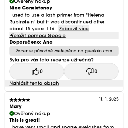
Ověřený nákup
Nice Consistency
I used to use a lash primer from "Helena
Rubinstein" but it was discontinued after
about 15 years. I tri...
Zobrazit více
Přeložit pomocí Google
Doporučeno: Ano
Recenze původně zveřejněna na guerlain.com
Byla pro vás tato recenze užitečná?
0
0
Nahlásit tento obsah
11. 1. 2025
Mary
Ověřený nákup
This is great!
I have very small and sparse eyelashes from