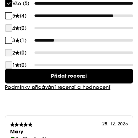
Vše (5)
5
(4)
4
(0)
3
(1)
2
(0)
1
(0)
Přidat recenzi
Podmínky přidávání recenzí a hodnocení
28. 12. 2025
Mary