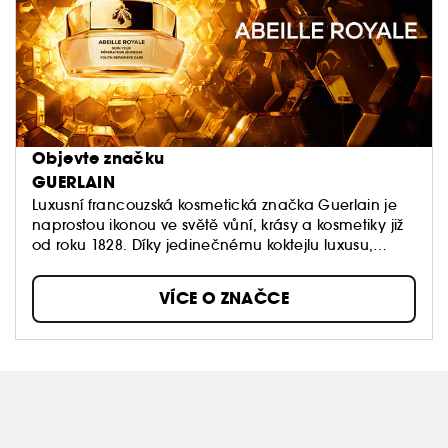
Objevte značku
GUERLAIN
Luxusní francouzská kosmetická značka Guerlain je
naprostou ikonou ve světě vůní, krásy a kosmetiky již
od roku 1828. Díky jedinečnému koktejlu luxusu,
originality, kvality a vášni pro dokonalost jsou
produkty značky Guerlain opravdovými šperky a
VÍCE O ZNAČCE
objekty touhy pro zákazníky na celém světě.