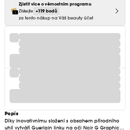
Zjistit více o věrnostním programu
+119 bodů
Získejte
za tento nákup na Váš beauty účet
Popis
Díky inovativnímu složení s obsahem přírodního
uhlí vytváří Guerlain linku na oči Noir G Graphic