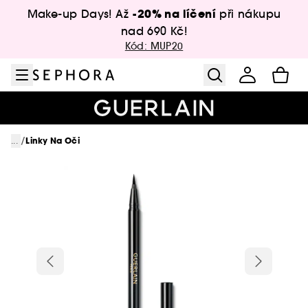
Přejít na menu
Přejít na hlavní obsah
Přejít na zápatí
-20% na líčení
Make-up Days! Až
při nákupu
nad 690 Kč!
Kód: MUP20
/
...
Linky Na Oči