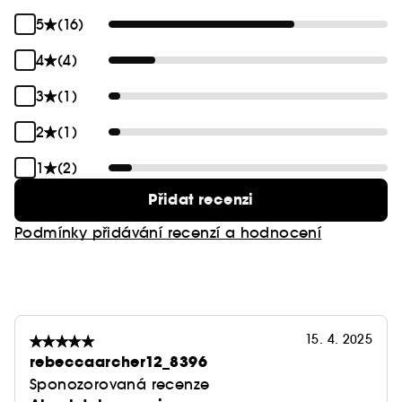
5
(16)
4
(4)
3
(1)
2
(1)
1
(2)
Přidat recenzi
Podmínky přidávání recenzí a hodnocení
15. 4. 2025
rebeccaarcher12_8396
Sponozorovaná recenze