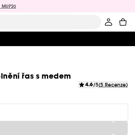
: MUP20
plnění řas s medem
4.6
/5
(5 Recenze)