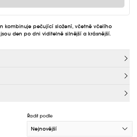
n kombinuje pečující složení, včetně včelího
ou den po dni viditelně silnější a krásnější.
ipravuje je na líčení a nabízí jim trojí účinek pro
rtáčku se okraje řas rozvlní a vytvoří 360° efekt.
o noční masku nebo v kombinaci s řasenkou.
lé pleti.
Řadit podle
Nejnovější