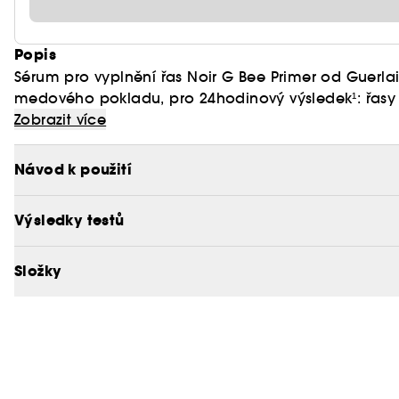
Popis
Sérum pro vyplnění řas Noir G Bee Primer od Guerlai
medového pokladu, pro 24hodinový výsledek¹: řasy js
Jeho pečující složení pokrývá řasy jednu po druhé, př
Zobrazit více
objem, natočení a délku. Díky zahnutě tvarovanému ka
Návod k použití
Noir G Bee Primer můžete používat samostatně jak
Výsledky testů
¹Klinické hodnocení a přístrojový test na 25 ženách bí
Složky