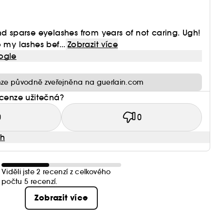
nd sparse eyelashes from years of not caring. Ugh!
 my lashes bef...
Zobrazit více
ogle
ze původně zveřejněna na guerlain.com
ecenze užitečná?
0
0
ah
Viděli jste 2 recenzí z celkového
počtu 5 recenzí.
Zobrazit více