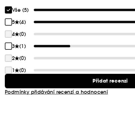
Vše (5)
5
(4)
4
(0)
3
(1)
2
(0)
1
(0)
Přidat recenzi
Podmínky přidávání recenzí a hodnocení