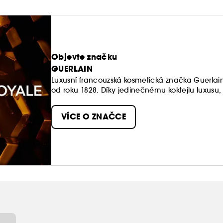
Objevte značku
GUERLAIN
Luxusní francouzská kosmetická značka Guerlain 
od roku 1828. Díky jedinečnému koktejlu luxusu, o
značky Guerlain opravdovými šperky a objekty 
VÍCE O ZNAČCE