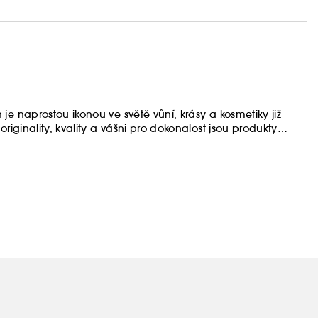
je naprostou ikonou ve světě vůní, krásy a kosmetiky již
riginality, kvality a vášni pro dokonalost jsou produkty
touhy pro zákazníky na celém světě.