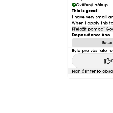
Ověřený nákup
This is great!
I have very small a
When I apply this to
Přeložit pomocí Go
Doporučeno: Ano
Recen
Byla pro vás tato r
Nahlásit tento obs