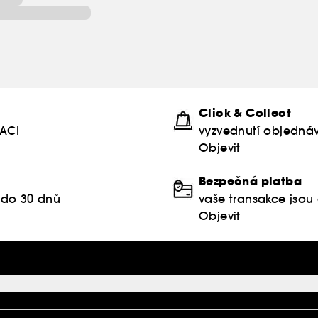
Click & Collect
KACI
vyzvednutí objednáv
Objevit
Bezpečná platba
 do 30 dnů
vaše transakce jso
Objevit