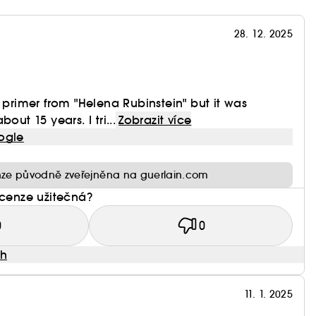
28. 12. 2025
 primer from "Helena Rubinstein" but it was
out 15 years. I tri...
Zobrazit více
ogle
ze původně zveřejněna na guerlain.com
ecenze užitečná?
0
0
ah
11. 1. 2025