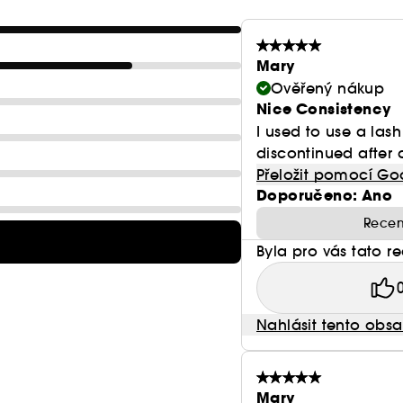
Mary
Ověřený nákup
Nice Consistency
I used to use a lash
discontinued after ab
Přeložit pomocí Go
Doporučeno: Ano
Recen
Byla pro vás tato r
Nahlásit tento obs
Mary