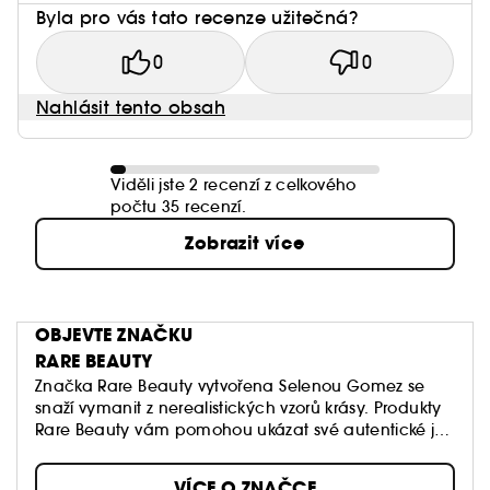
Byla pro vás tato recenze užitečná?
0
0
Nahlásit tento obsah
Viděli jste 2 recenzí z celkového
počtu 35 recenzí.
Zobrazit více
OBJEVTE ZNAČKU
RARE BEAUTY
Značka Rare Beauty vytvořena Selenou Gomez se
snaží vymanit z nerealistických vzorů krásy. Produkty
Rare Beauty vám pomohou ukázat své autentické já
každý den. Lehké a prodyšné složení se dobře
nanáší, poskytuje nastavitelné krytí a dodává obličeji
VÍCE O ZNAČCE