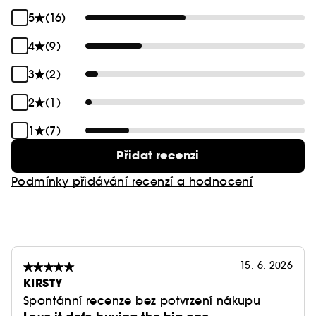
5
(16)
4
(9)
3
(2)
2
(1)
1
(7)
Přidat recenzi
Podmínky přidávání recenzí a hodnocení
15. 6. 2026
KIRSTY
Spontánní recenze bez potvrzení nákupu