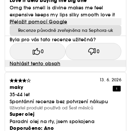
Love it defo buying the big one
Omg the smell is divine makes me feel
expensive keeps my lips silky smooth love it
Přeložit pomocí Google
Recenze původně zveřejněna na Sephora-uk
Byla pro vás tato recenze užitečná?
0
0
Nahlásit tento obsah
13. 6. 2026
maky
35-44 let
Spontánní recenze bez potvrzení nákupu
Uživatel produkt používá od Šest měsíců
Super olej
Paradni olej na rty, jsem spokojena
Doporučeno: Ano