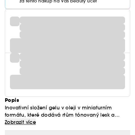
za tento nákup na Váš beauty účet
Popis
Inovativní složení gelu v oleji v miniaturním
formátu, které dodává rtům tónovaný lesk a
zanechává je příjemné – nikdy nelepivé – po celý
Zobrazit více
den.