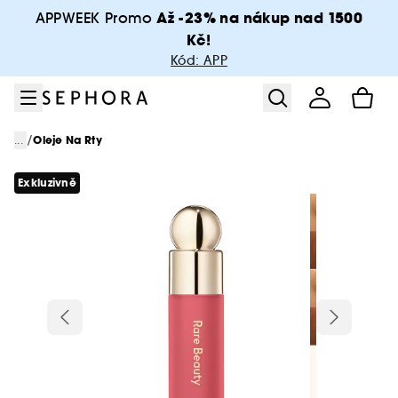
Přejít na menu
Přejít na hlavní obsah
Přejít na zápatí
Až -23% na nákup nad 1500
APPWEEK Promo
Kč!
Kód: APP
/
...
Oleje Na Rty
Exkluzivně