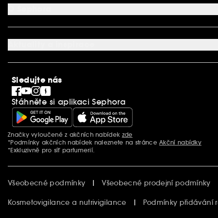
Aplikace SEPHORA
Kontaktujte nás
O Sephora
Věrnostní program
Mapa stránky
Dárková karta SEPHORA
O společnosti Sephora
Služby v prodejnách
Kariéra
Nastavení souborů cookie
Aktuality a inspirace
Společenská odpovědnost
Mezinárodní stránky
SEPHORiA
PRO Team
Clean At Sephora
Sledujte nás
Blog Sephora
Singles´ Day
Stáhněte si aplikaci Sephora
Black Friday
Cyber Monday
Vánoce
Značky vyloučené z akčních nabídek
zde
Další informace
*Podmínky akčních nabídek naleznete na stránce
Akční nabídky
*Exkluzivně pro síť parfumerií.
Všeobecné podmínky
Všeobecné prodejní podmínky
Kosmetovigilance a nutrivigilance
Podmínky přidávání 