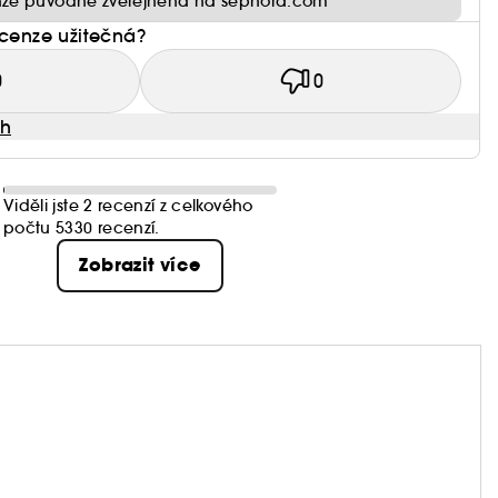
ze původně zveřejněna na sephora.com
ecenze užitečná?
0
0
ah
Viděli jste 2 recenzí z celkového
počtu 5330 recenzí.
Zobrazit více