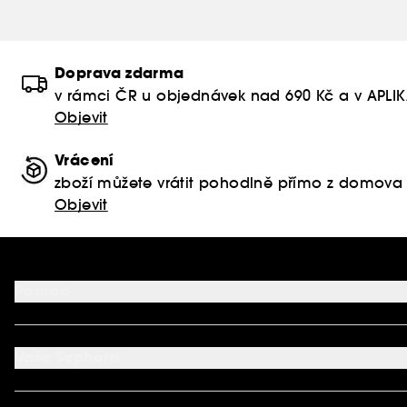
Doprava zdarma
v rámci ČR u objednávek nad 690 Kč a v APLI
Objevit
Vrácení
zboží můžete vrátit pohodlně přímo z domova
Objevit
Pomoc
FAQ
Podmínky Nabídek
Vaše Sephora
Vrácení produktu
Dodací podmínky
Můj účet
Způsob platby