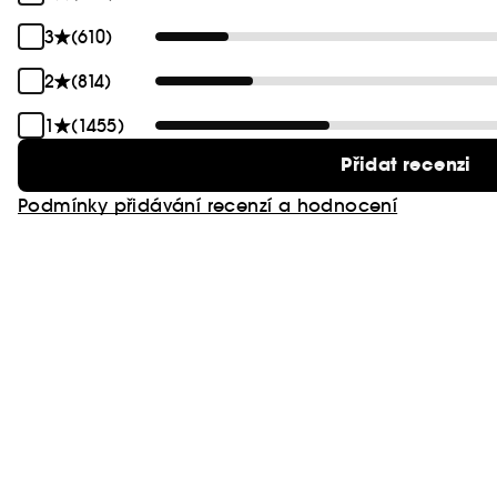
3
(610)
2
(814)
1
(1455)
Přidat recenzi
Podmínky přidávání recenzí a hodnocení