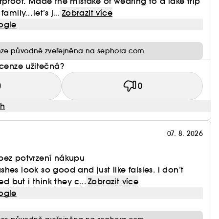
rproof. Made the mistake of wearing to a lake trip
amily…let’s j...
Zobrazit více
ogle
ze původně zveřejněna na sephora.com
ecenze užitečná?
0
0
ah
07. 8. 2026
bez potvrzení nákupu
hes look so good and just like falsies. i don’t
but i think they c...
Zobrazit více
ogle