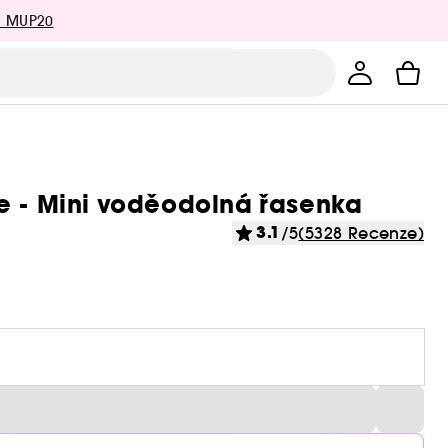
: MUP20
e - Mini voděodolná řasenka
3.1
/5
(5328 Recenze)