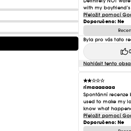
Definitely NOT wate
with my boyfriend’s f
Přeložit pomocí Go
Doporučeno: Ne
Recen
Byla pro vás tato r
Nahlásit tento obs
rimaaaaaaa
Spontánní recenze 
used to make my las
know what happened 
Přeložit pomocí Go
Doporučeno: Ne