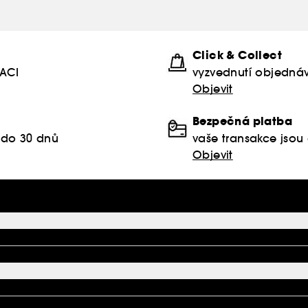
Click & Collect
KACI
vyzvednutí objednáv
Objevit
Bezpečná platba
 do 30 dnů
vaše transakce jso
Objevit