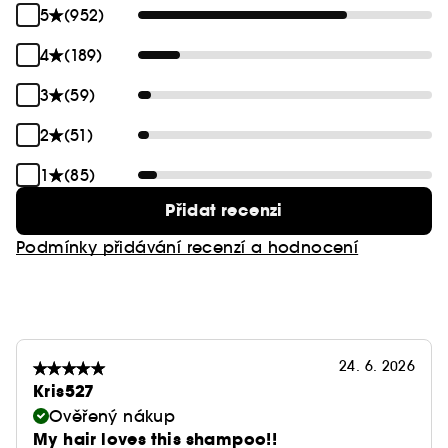
5
(952)
4
(189)
3
(59)
2
(51)
1
(85)
Přidat recenzi
Podmínky přidávání recenzí a hodnocení
24. 6. 2026
Kris527
Ověřený nákup
My hair loves this shampoo!!