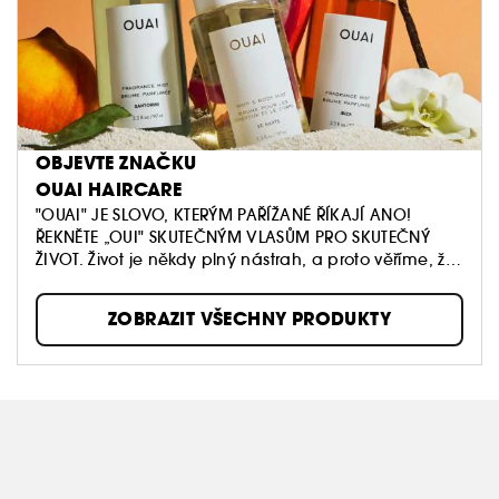
OBJEVTE ZNAČKU
OUAI HAIRCARE
"OUAI" JE SLOVO, KTERÝM PAŘÍŽANÉ ŘÍKAJÍ ANO!
ŘEKNĚTE „OUI" SKUTEČNÝM VLASŮM PRO SKUTEČNÝ
ŽIVOT. Život je někdy plný nástrah, a proto věříme, že
krása by měla být jednoduchá. Produkty OUAI jsou
navrženy tak, aby vlasy vyživovaly a zvýraznily jejich
ZOBRAZIT VŠECHNY PRODUKTY
přirozenou krásu.