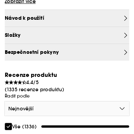
Zobrazit více
prostředí. .
Chcete zářit?
Návod k použití
Tento zvlhčující šampon obsahuje výživné
kokosové a babassové oleje, keratin s posilujícím
Složky
účinkem a extrakt kumquatu pro lesk.
Bezpečnostní pokyny
Vlasy jsou lesklé, hedvábné a sexy - perfektní pro
nový profilový obrázek.
Recenze produktu
Reffilable :
U značky Sephora jsou k dispozici
4.4/5
složení, která milujete, v plnitelných obalech
(1335 recenze produktu)
šetrných k životnímu prostředí.
Řadit podle
Nejnovější
Vše (1336)