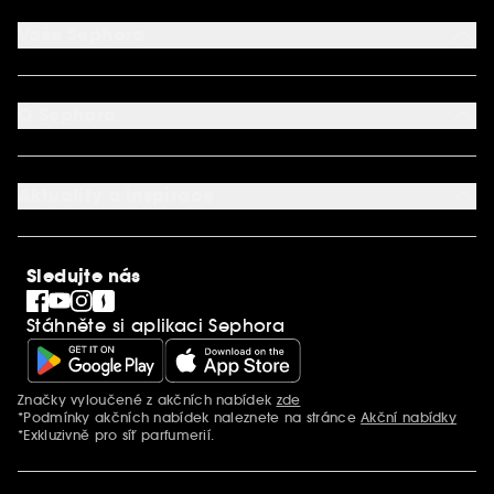
Podmínky Nabídek
Vaše Sephora
Vrácení produktu
Dodací podmínky
Můj účet
Způsob platby
Aplikace SEPHORA
Kontaktujte nás
O Sephora
Věrnostní program
Mapa stránky
Dárková karta SEPHORA
O společnosti Sephora
Služby v prodejnách
Kariéra
Nastavení souborů cookie
Aktuality a inspirace
Společenská odpovědnost
Mezinárodní stránky
SEPHORiA
PRO Team
Clean At Sephora
Sledujte nás
Blog Sephora
Singles´ Day
Stáhněte si aplikaci Sephora
Black Friday
Cyber Monday
Vánoce
Značky vyloučené z akčních nabídek
zde
Další informace
*Podmínky akčních nabídek naleznete na stránce
Akční nabídky
*Exkluzivně pro síť parfumerií.