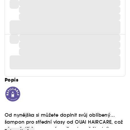
Popis
Od nynějška si můžete doplnit svůj oblíbený
šampon pro střední vlasy od OUAI HAIRCARE, což
vám ušetří čas a peníze při ochraně životního