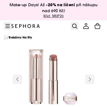
Přejít na menu
Přejít na hlavní obsah
Přejít na zápatí
-20% na líčení
Make-up Days! Až
při nákupu
nad 690 Kč!
Kód: MUP20
/
...
Balzámy Na Rty