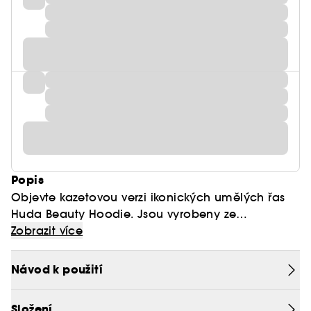
Popis
Objevte kazetovou verzi ikonických umělých řas
Huda Beauty Hoodie. Jsou vyrobeny ze
syntetických vláken, dodávají se v různých
Zobrazit více
délkách a stylech, jsou opakovaně použitelné,
snadno se aplikují a lze je přizpůsobit.
Návod k použití
Tyto všestranné vrstvené řasy jsou vhodné pro
všechny, od začátečníků až po profesionály, kteří
Složení