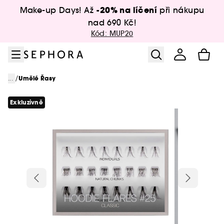
Přejít na menu
Přejít na hlavní obsah
Přejít na zápatí
-20% na líčení
Make-up Days! Až
při nákupu
nad 690 Kč!
Kód: MUP20
/
...
Umělé Řasy
Exkluzivně