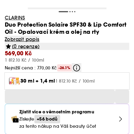
CLARINS
Duo Protection Solaire SPF30 & Lip Comfort
Oil - Opalovací krém a olej na rty
Zobrazit popis
(0 recenze)
569,00 Kč
1 812.10 Kč / 100ml
Nejnižší cena : 770,00 Kč
-26.1%
30 ml + 1,4 ml
1 812.10 Kč / 100ml
Zjistit více o věrnostním programu
+56 bodů
Získejte
za tento nákup na Váš beauty účet