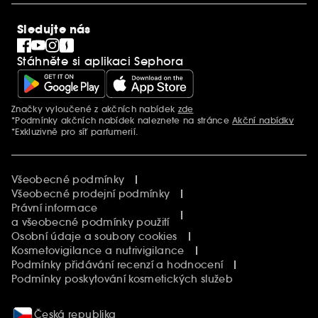
SEPHORiA
PRO Team
Clean At Sephora
Sledujte nás
Blog Sephora
Singles´ Day
Stáhněte si aplikaci Sephora
Black Friday
Cyber Monday
Vánoce
Značky vyloučené z akčních nabídek
zde
Další informace
*Podmínky akčních nabídek naleznete na stránce
Akční nabídky
*Exkluzivně pro síť parfumerií.
Všeobecné podmínky
Všeobecné prodejní podmínky
Právní informace
a všeobecné podmínky použití
Osobní údaje a soubory cookies
Kosmetovigilance a nutrivigilance
Podmínky přidávání recenzí a hodnocení
Podmínky poskytování kosmetických služeb
Česká republika