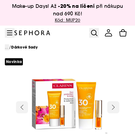
Přejít na menu
Přejít na hlavní obsah
Přejít na zápatí
-20% na líčení
Make-up Days! Až
při nákupu
nad 690 Kč!
Kód: MUP20
/
...
Dárkové Sady
Novinka