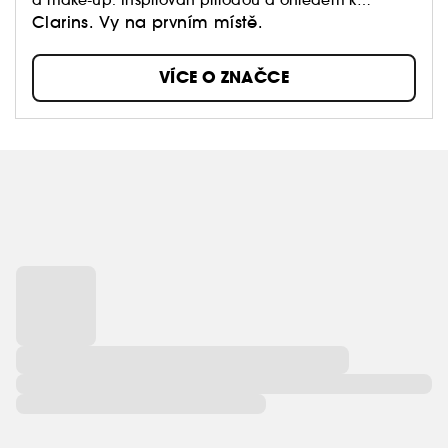
planetě. Naslouchá vám a přináší přizpůsobivé
Clarins. Vy na prvním místě.
řešení péče o pleť pro každý okamžik vašeho života.
VÍCE O ZNAČCE