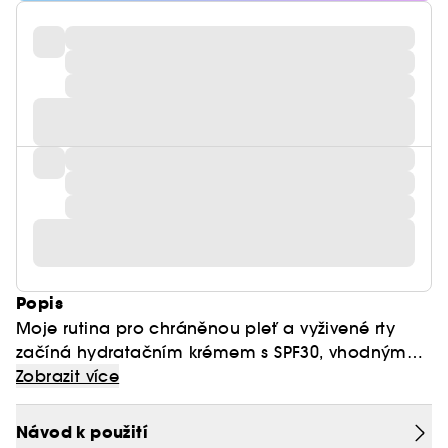
Popis
Moje rutina pro chráněnou pleť a vyživené rty
začíná hydratačním krémem s SPF30, vhodným
pro všechny typy pleti. Jeho jemná, rozplývající
Zobrazit více
se textura poskytuje matný povrch, který je suchý
na dotek. Tento voděodolný krém neštípe oči
Návod k použití