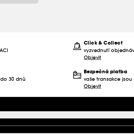
Click & Collect
KACI
vyzvednutí objednáv
Objevit
Bezpečná platba
 do 30 dnů
vaše transakce jso
Objevit