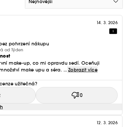
Nejnovější
14. 3. 2026
bez potvrzení nákupu
ívá od Týden
nost
rvní make-up, co mi opravdu sedí. Oceňuji
nožství make upu a séra. ...
Zobrazit více
ecenze užitečná?
2
0
ah
12. 3. 2026