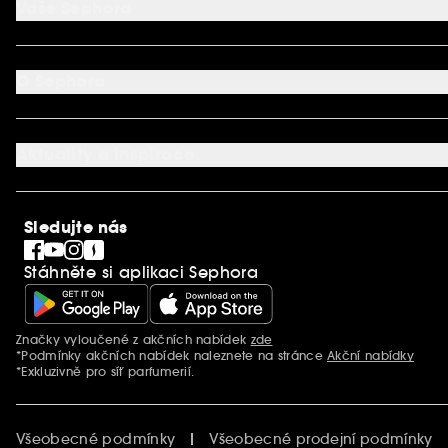
Vaše Sephora
Vrácení produktu
Dodací podmínky
Můj účet
Způsob platby
Aplikace SEPHORA
Kontaktujte nás
O Sephora
Věrnostní program
Mapa stránky
Dárková karta SEPHORA
O společnosti Sephora
Služby v prodejnách
Kariéra
Nastavení souborů cookie
Aktuality a inspirace
Společenská odpovědnost
Mezinárodní stránky
SEPHORiA
PRO Team
Clean At Sephora
Sledujte nás
Blog Sephora
Singles´ Day
Stáhněte si aplikaci Sephora
Black Friday
Cyber Monday
Vánoce
Značky vyloučené z akčních nabídek
zde
Další informace
*Podmínky akčních nabídek naleznete na stránce
Akční nabídky
*Exkluzivně pro síť parfumerií.
Všeobecné podmínky
Všeobecné prodejní podmínky