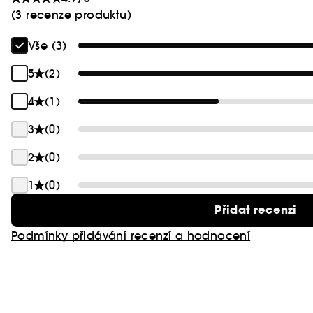
(3 recenze produktu)
Vše (3)
5
(2)
4
(1)
3
(0)
2
(0)
1
(0)
Přidat recenzi
Podmínky přidávání recenzí a hodnocení