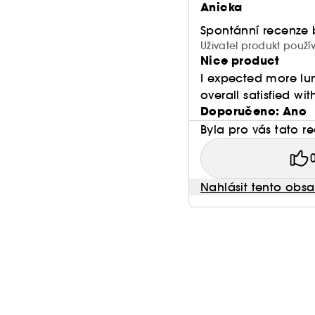
Anicka
Spontánní recenze 
Uživatel produkt použ
Nice product
I expected more lum
overall satisfied wi
Doporučeno: Ano
Byla pro vás tato r
Nahlásit tento obs