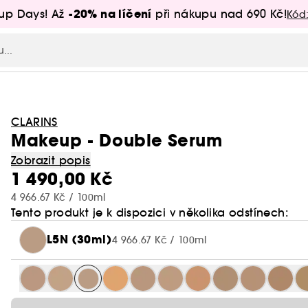
-20% na líčení
up Days! Až
při nákupu nad 690 Kč!
Kód
CLARINS
Makeup - Double Serum
Zobrazit popis
1 490,00 Kč
4 966.67 Kč / 100ml
Tento produkt je k dispozici v několika odstínech:
L5N (30ml)
4 966.67 Kč / 100ml