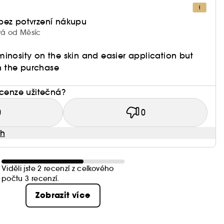
bez potvrzení nákupu
ívá od Měsíc
inosity on the skin and easier application but
th the purchase
ecenze užitečná?
0
0
ah
Viděli jste 2 recenzí z celkového
počtu 3 recenzí.
Zobrazit více