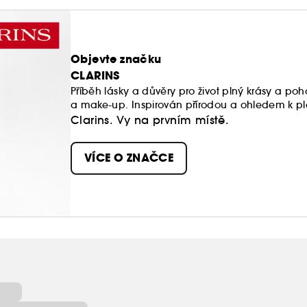
Objevte značku
CLARINS
Příběh lásky a důvěry pro život plný krásy a po
a make-up. Inspirován přírodou a ohledem k pl
o pleť pro každý okamžik vašeho života.
Clarins. Vy na prvním místě.
VÍCE O ZNAČCE