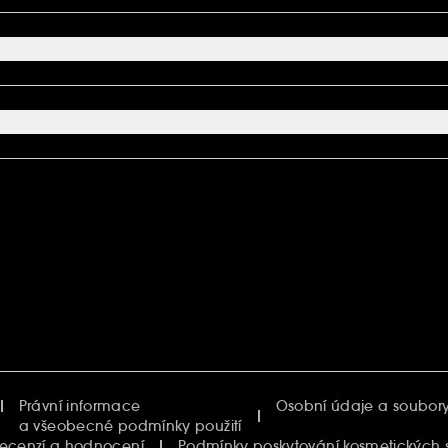
Právní informace
Osobní údaje a soubory
a všeobecné podmínky použití
recenzí a hodnocení
Podmínky poskytování kosmetických 