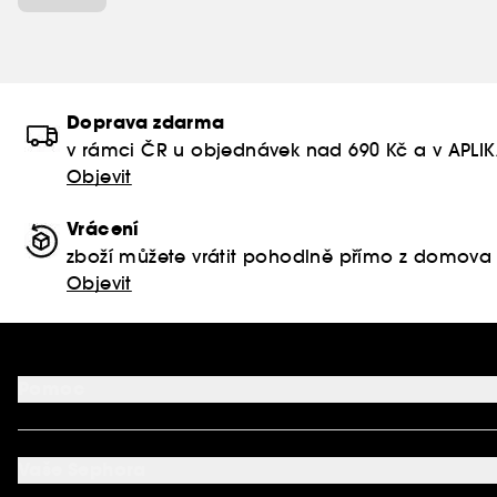
Doprava zdarma
v rámci ČR u objednávek nad 690 Kč a v APLI
Objevit
Vrácení
zboží můžete vrátit pohodlně přímo z domova
Objevit
Pomoc
FAQ
Podmínky Nabídek
Vaše Sephora
Vrácení produktu