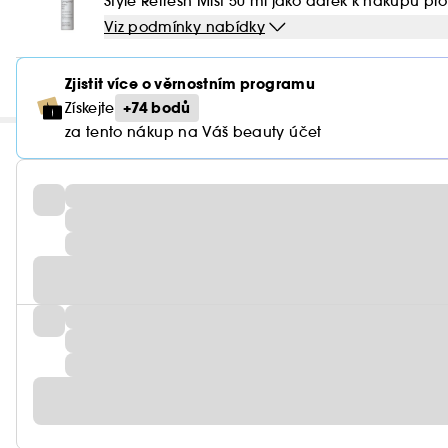
Style Refresh Mist 50 ml jako dárek k nákupu pr
Viz podmínky nabídky
Zjistit více o věrnostním programu
+74 bodů
Získejte
za tento nákup na Váš beauty účet