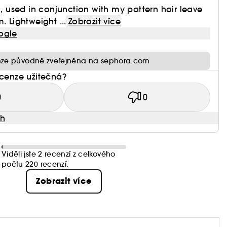
il, used in conjunction with my pattern hair leave
. Lightweight ...
Zobrazit více
ogle
ze původně zveřejněna na sephora.com
ecenze užitečná?
0
0
ah
Viděli jste 2 recenzí z celkového
počtu 220 recenzí.
Zobrazit více