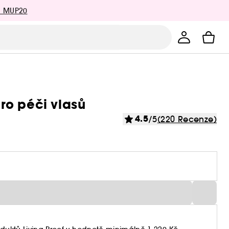
: MUP20
pro péči vlasů
4.5
/5
(220 Recenze)