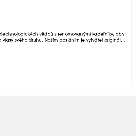
iotechnologických vědců s renomovanými kadeřníky, aby
 o vlasy svého druhu. Naším posláním je vytvářet originální
 s vlasy.