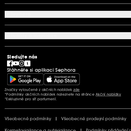
Dodací podmínky
Můj účet
Způsob platby
Aplikace SEPHORA
Kontaktujte nás
O Sephora
Věrnostní program
Mapa stránky
Dárková karta SEPHORA
O společnosti Sephora
Služby v prodejnách
Kariéra
Nastavení souborů cookie
Aktuality a inspirace
Společenská odpovědnost
Mezinárodní stránky
SEPHORiA
PRO Team
Clean At Sephora
Sledujte nás
Blog Sephora
Singles´ Day
Stáhněte si aplikaci Sephora
Black Friday
Cyber Monday
Vánoce
Značky vyloučené z akčních nabídek
zde
Další informace
*Podmínky akčních nabídek naleznete na stránce
Akční nabídky
*Exkluzivně pro síť parfumerií.
Všeobecné podmínky
Všeobecné prodejní podmínky
Kosmetovigilance a nutrivigilance
Podmínky přidávání 