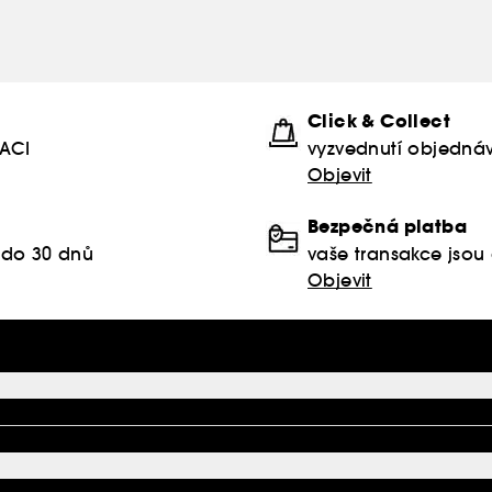
Click & Collect
KACI
vyzvednutí objednáv
Objevit
Bezpečná platba
 do 30 dnů
vaše transakce jso
Objevit