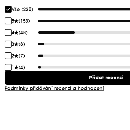
Vše (220)
5
(153)
4
(48)
3
(8)
2
(7)
1
(4)
Přidat recenzi
Podmínky přidávání recenzí a hodnocení