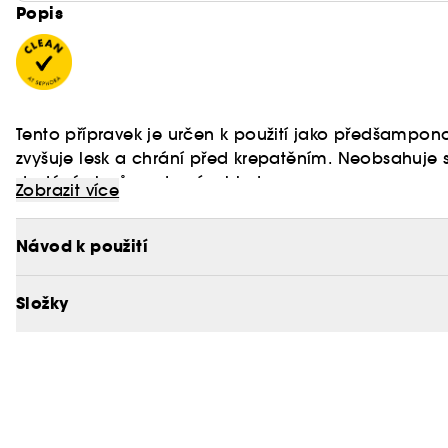
Popis
Tento přípravek je určen k použití jako předšampon
zvyšuje lesk a chrání před krepatěním. Neobsahuje s
dodává vlasům zdravý vzhled.
Zobrazit více
Chcete-li se dozvědět více o programu Clean at Se
Návod k použití
Složky