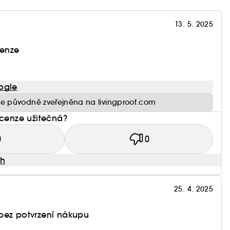
13. 5. 2025
enze
ogle
e původně zveřejněna na livingproof.com
ecenze užitečná?
0
0
ah
25. 4. 2025
bez potvrzení nákupu