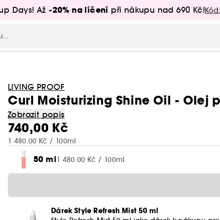
-20% na líčení
up Days! Až
při nákupu nad 690 Kč!
Kód
LIVING PROOF
Curl Moisturizing Shine Oil - Olej 
Zobrazit popis
740,00 Kč
1 480.00 Kč / 100ml
50 ml
1 480.00 Kč / 100ml
Dárek Style Refresh Mist 50 ml