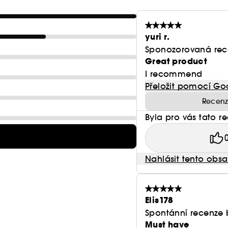
yuri r.
Sponozorovaná rec
Great product
I recommend
Přeložit pomocí Go
Recenz
Byla pro vás tato r
Nahlásit tento obs
Elis178
Spontánní recenze 
Must have