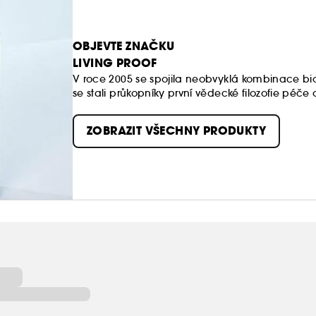
OBJEVTE ZNAČKU
LIVING PROOF
V roce 2005 se spojila neobvyklá kombinace b
se stali průkopníky první vědecké filozofie péče
řešení určená k odstranění skutečných problémů
ZOBRAZIT VŠECHNY PRODUKTY