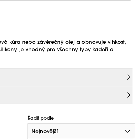
ová kúra nebo závěrečný olej a obnovuje vlhkost,
ilikony, je vhodný pro všechny typy kadeří a
phora, klikněte
zde
Řadit podle
Nejnovější