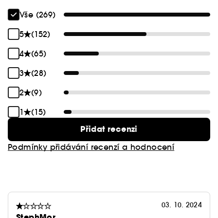
Vše (269)
5
(152)
4
(65)
3
(28)
2
(9)
1
(15)
Přidat recenzi
Podmínky přidávání recenzí a hodnocení
03. 10. 2024
StephMor