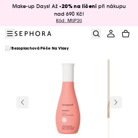
Přejít na menu
Přejít na hlavní obsah
Přejít na zápatí
-20% na líčení
Make-up Days! Až
při nákupu
nad 690 Kč!
Kód: MUP20
/
...
Bezoplachová Péče Na Vlasy