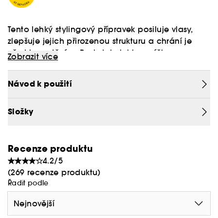
Tento lehký stylingový přípravek posiluje vlasy,
zlepšuje jejich přirozenou strukturu a chrání je
před krepatěním. Poskytuje lehkou výživu a
Zobrazit více
dlouhotrvající fixaci. Je obohacen o komplex
Living Proof Healthy Curl Complex, který
Chcete-li se dozvědět více o programu Clean at
Návod k použití
zabraňuje poškození, posiluje kadeře, krotí
Sephora, klikněte
zde
krepatění a snižuje nadzvedávání kutikuly pro
lesklejší kadeře, podporuje definované kadeře a
Složky
vytváří zdravější vzhled kadeří.
Recenze produktu
4.2/5
(269 recenze produktu)
Řadit podle
Nejnovější