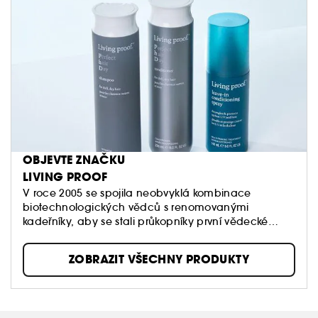
OBJEVTE ZNAČKU
LIVING PROOF
V roce 2005 se spojila neobvyklá kombinace
biotechnologických vědců s renomovanými
kadeřníky, aby se stali průkopníky první vědecké
filozofie péče o vlasy svého druhu. Naším posláním
je vytvářet originální řešení určená k odstranění
ZOBRAZIT VŠECHNY PRODUKTY
skutečných problémů s vlasy.