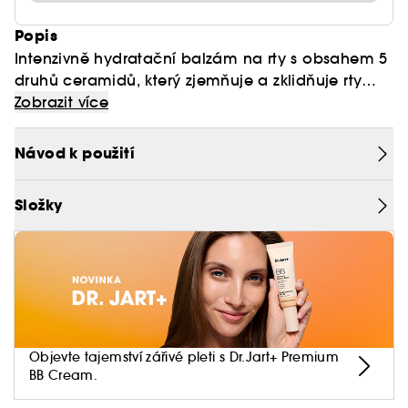
Popis
Intenzivně hydratační balzám na rty s obsahem 5
druhů ceramidů, který zjemňuje a zklidňuje rty
rychleji, než řeknete „mwah“ a udržuje je zdravé.
Zobrazit více
Dermatologicky testováno.
Návod k použití
Složky
Objevte tajemství zářivé pleti s Dr.Jart+ Premium
BB Cream.