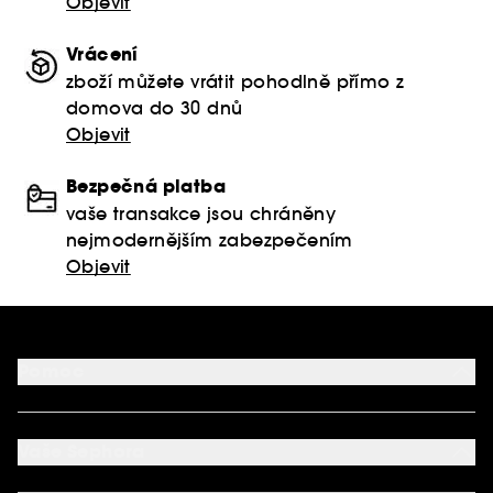
Objevit
Vrácení
zboží můžete vrátit pohodlně přímo z
domova do 30 dnů
Objevit
Bezpečná platba
vaše transakce jsou chráněny
nejmodernějším zabezpečením
Objevit
Pomoc
FAQ
Podmínky Nabídek
Vaše Sephora
Vrácení produktu
Dodací podmínky