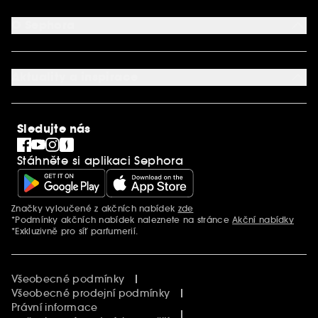
Můj účet
Způsob platby
Aplikace SEPHORA
Kontaktujte nás
O Sephora
Věrnostní program
Mapa stránky
Dárková karta SEPHORA
O společnosti Sephora
Služby v prodejnách
Kariéra
Nastavení souborů cookie
Aktuality a inspirace
Společenská odpovědnost
Mezinárodní stránky
SEPHORiA
PRO Team
Clean At Sephora
Sledujte nás
Blog Sephora
Singles´ Day
Stáhněte si aplikaci Sephora
Black Friday
Cyber Monday
Vánoce
Značky vyloučené z akčních nabídek
zde
Další informace
*Podmínky akčních nabídek naleznete na stránce
Akční nabídky
*Exkluzivně pro síť parfumerií.
Všeobecné podmínky
Všeobecné prodejní podmínky
Právní informace