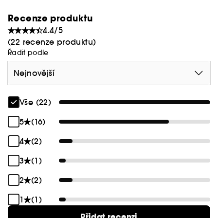
Recenze produktu
4.4/5
(22 recenze produktu)
Řadit podle
Nejnovější
Vše (22)
5
(16)
4
(2)
3
(1)
2
(2)
1
(1)
Přidat recenzi