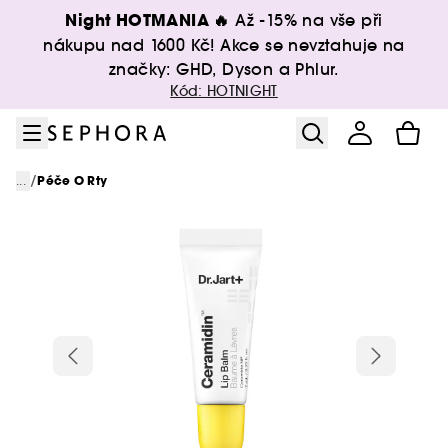
Přejít na menu
Přejít na hlavní obsah
Přejít na zápatí
Night HOTMANIA 🔥
Až -15% na vše při
nákupu nad 1600 Kč! Akce se nevztahuje na
značky: GHD, Dyson a Phlur.
Kód: HOTNIGHT
/
...
Péče O Rty