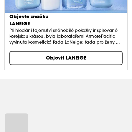
Objevte značku
LANEIGE
Při hledání tajemství sněhobílé pokožky inspirované
korejskou krásou, byla laboratořemi ArmorePacific
vyvinuta kosmetická řada LaNeige; řada pro ženy,
které chtějí udržet mladistvý vzhled pokožky a
podpořit její zářivost. A tajemství LaNeige? Himalájská
Objevit LANEIGE
voda. Tato řada produktů je obohacena vodou
získanou z himalájských ledovců, díky které
*pefrektně hydratovaná* pokožka zůstává rozzářená
a plná života. *Hydratace svrchních vrstev pokožky