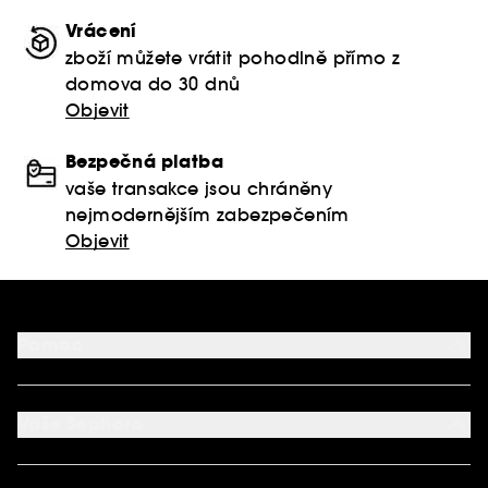
Vrácení
zboží můžete vrátit pohodlně přímo z
domova do 30 dnů
Objevit
Bezpečná platba
vaše transakce jsou chráněny
nejmodernějším zabezpečením
Objevit
Pomoc
FAQ
Podmínky Nabídek
Vaše Sephora
Vrácení produktu
Dodací podmínky
Můj účet
Způsob platby
Aplikace SEPHORA