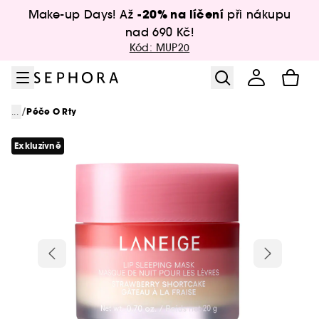
Přejít na menu
Přejít na hlavní obsah
Přejít na zápatí
-20% na líčení
Make-up Days! Až
při nákupu
nad 690 Kč!
Kód: MUP20
/
...
Péče O Rty
Exkluzivně