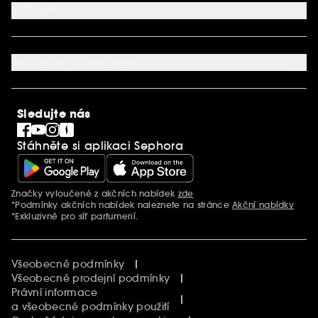
Kontaktujte nás
O Sephora
Věrnostní program
Mapa stránky
Dárková karta SEPHORA
O společnosti Sephora
Služby v prodejnách
Kariéra
Nastavení souborů cookie
Aktuality a inspirace
Společenská odpovědnost
Mezinárodní stránky
SEPHORiA
PRO Team
Clean At Sephora
Sledujte nás
Blog Sephora
Singles´ Day
Stáhněte si aplikaci Sephora
Black Friday
Cyber Monday
Vánoce
Značky vyloučené z akčních nabídek
zde
Další informace
*Podmínky akčních nabídek naleznete na stránce
Akční nabídky
*Exkluzivně pro síť parfumerií.
Všeobecné podmínky
Všeobecné prodejní podmínky
Právní informace
a všeobecné podmínky použití