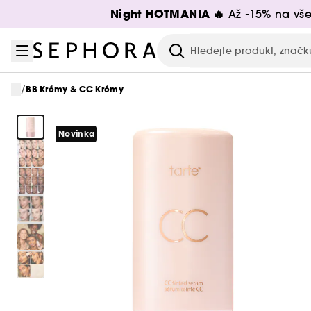
Přejít na menu
Přejít na hlavní obsah
Přejít na zápatí
Night HOTMANIA 🔥
Až -15% na vše
Hledat
/
...
BB Krémy & CC Krémy
Novinka