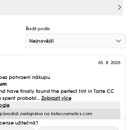
 (vyrovnává), červený (vyživuje), bílý (zjemňuje).
1–2 minuty na proměnu.
ech bez make-upu nebo naneste pod svůj oblíbený
ete mnoho – stačí 1 tečka.
Řadit podle
Nejnovější
05. 8. 2026
bez potvrzení nákupu
rum
d have finally found the perfect tint in Tarte CC
e spent probabl...
Zobrazit více
ogle
původně zveřejněna na tartecosmetics.com
ecenze užitečná?