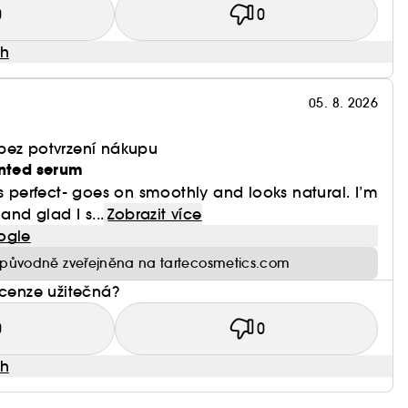
0
0
ah
05. 8. 2026
bez potvrzení nákupu
inted serum
is perfect- goes on smoothly and looks natural. I’m
and glad I s...
Zobrazit více
ogle
původně zveřejněna na tartecosmetics.com
ecenze užitečná?
0
0
ah