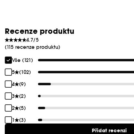
Recenze produktu
4.7/5
(115 recenze produktu)
Vše (121)
5
(102)
4
(9)
3
(2)
2
(5)
1
(3)
Přidat recenzi