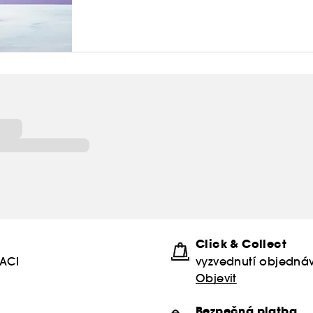
Click & Collect
KACI
vyzvednutí objednáv
Objevit
Bezpečná platba