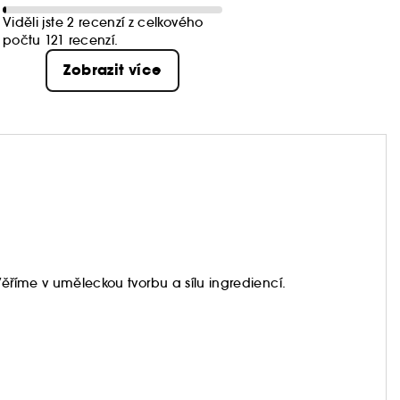
Viděli jste 2 recenzí z celkového
počtu 121 recenzí.
Zobrazit více
Věříme v uměleckou tvorbu a sílu ingrediencí.
váme na pleť, a vy byste také neměli.