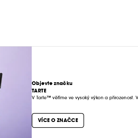
Objevte značku
TARTE
V Tarte™ věříme ve vysoký výkon a přirozenost. 
Neděláme kompromisy, pokud jde o to, co si dá
VÍCE O ZNAČCE