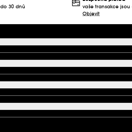
 do 30 dnů
vaše transakce jso
Objevit