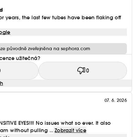
d
r years, the last few tubes have been flaking off
ogle
ze původně zveřejněna na sephora.com
ecenze užitečná?
0
0
ah
07. 6. 2026
TIVE EYES!!!! No issues what so ever. It also
am without pulling ...
Zobrazit více