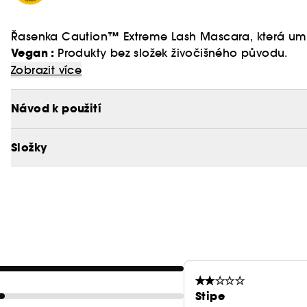
Řasenka Caution™ Extreme Lash Mascara, která um
Vegan :
Produkty bez složek živočišného původu.
Vytvoří nekonečně dlouhé řasy, intenzivní objem a 
Zobrazit více
Kombinace inovativního 4D Amplifier kartáčku s vynik
Návod k použití
Složky
Stipe