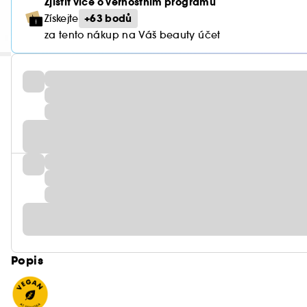
Zjistit více o věrnostním programu
+63 bodů
Získejte
za tento nákup na Váš beauty účet
Popis