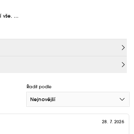
í vše.
natočení - extrémně dramatické řasy.
ající texturou boří hranice tradičních řasenek.
Řadit podle
Nejnovější
28. 7. 2026