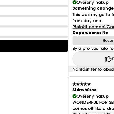
Ověřený nákup
Something change
This was my go to fo
from day one.
Přeložit pomocí Go
Doporučeno: Ne
Recen
Byla pro vás tato r
Nahlásit tento obs
St4rwh0res
Ověřený nákup
WONDERFUL FOR SENSI
comes off like a dre