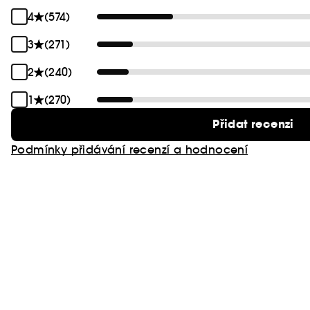
4
(574)
3
(271)
2
(240)
1
(270)
Přidat recenzi
Podmínky přidávání recenzí a hodnocení