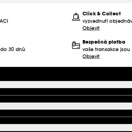
Click & Collect
KACI
vyzvednutí objednáv
Objevit
Bezpečná platba
 do 30 dnů
vaše transakce jso
Objevit