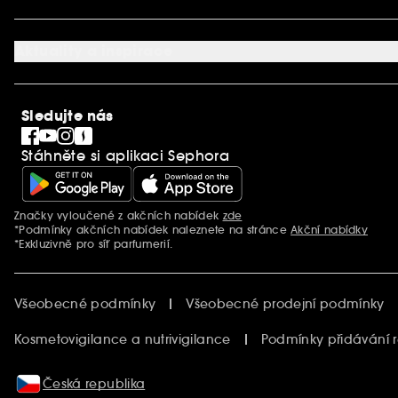
Dárková karta SEPHORA
O společnosti Sephora
Služby v prodejnách
Kariéra
Nastavení souborů cookie
Aktuality a inspirace
Společenská odpovědnost
Mezinárodní stránky
SEPHORiA
PRO Team
Clean At Sephora
Sledujte nás
Blog Sephora
Singles´ Day
Stáhněte si aplikaci Sephora
Black Friday
Cyber Monday
Vánoce
Značky vyloučené z akčních nabídek
zde
Další informace
*Podmínky akčních nabídek naleznete na stránce
Akční nabídky
*Exkluzivně pro síť parfumerií.
Všeobecné podmínky
Všeobecné prodejní podmínky
Kosmetovigilance a nutrivigilance
Podmínky přidávání 
Česká republika