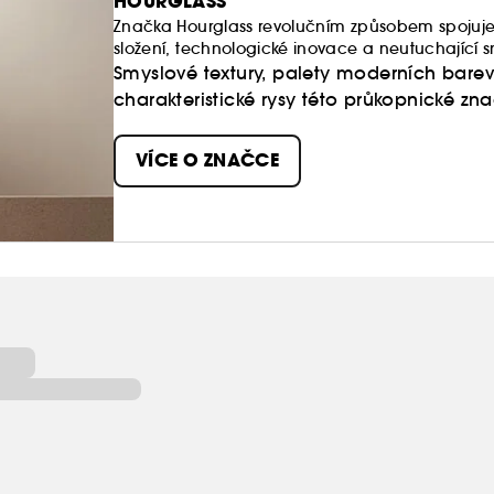
HOURGLASS
Značka Hourglass revolučním způsobem spojuje 
složení, technologické inovace a neutuchající
Smyslové textury, palety moderních barev 
charakteristické rysy této průkopnické zn
VÍCE O ZNAČCE