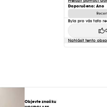
Přeložit pomocí Go
Doporučeno: Ano
Recen
Byla pro vás tato r
Nahlásit tento obs
Objevte značku