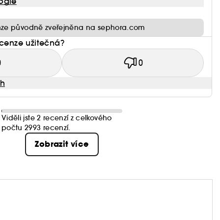
ogle
ze původně zveřejněna na sephora.com
ecenze užitečná?
0
0
ah
Viděli jste 2 recenzí z celkového
počtu 2993 recenzí.
Zobrazit více