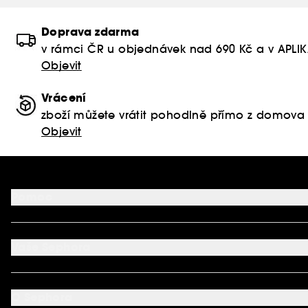
Doprava zdarma
v rámci ČR u objednávek nad 690 Kč a v APLI
Objevit
Vrácení
zboží můžete vrátit pohodlně přímo z domova
Objevit
Pomoc
FAQ
Podmínky Nabídek
Vaše Sephora
Vrácení produktu
Dodací podmínky
Můj účet
Způsob platby
Aplikace SEPHORA
Kontaktujte nás
O Sephora
Věrnostní program
Mapa stránky