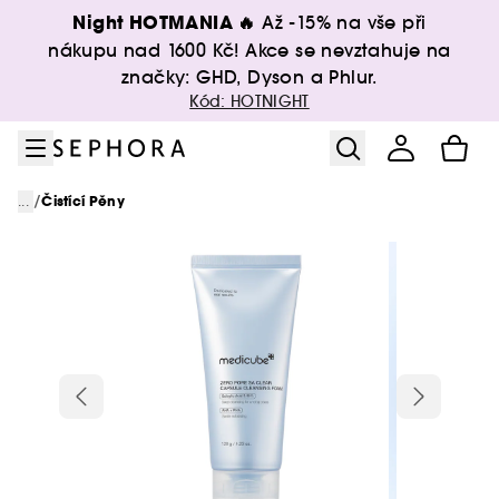
Přejít na menu
Přejít na hlavní obsah
Přejít na zápatí
Night HOTMANIA 🔥
Až -15% na vše při
nákupu nad 1600 Kč! Akce se nevztahuje na
značky: GHD, Dyson a Phlur.
Kód: HOTNIGHT
/
...
Čistící Pěny