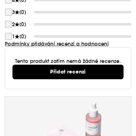
4
(0)
3
(0)
2
(0)
1
(0)
Podmínky přidávání recenzí a hodnocení
Tento produkt zatím nemá žádné recenze.
Přidat recenzi