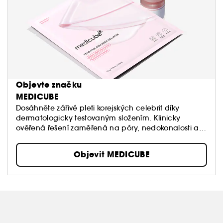
Objevte značku
MEDICUBE
Dosáhněte zářivé pleti korejských celebrit díky
dermatologicky testovaným složením. Klinicky
ověřená řešení zaměřená na póry, nedokonalosti a
rozjasnění pro zdravější vzhled pleti.
Objevit MEDICUBE