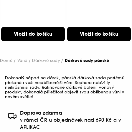
Vložit do košíku
Vložit do košíku
Domů
Vůně
Dárkové sady
Dárkové sady pánské
Dokonalý nápad na dárek, pánská dárková sada parfémů
překoná i vaši nejoblíbenější vůni. Sephora nabízí ty
nejkrásnější sady. Rafinované dárkové balení, voňavý
produkt, dokonalá příležitost objevit svou oblíbenou vůni v
novém světle!
Doprava zdarma
v rámci ČR u objednávek nad 690 Kč a v
APLIKACI