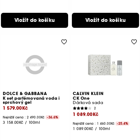
Vložit do košíku
Vložit do košíku
DOLCE & GABBANA
CALVIN KLEIN
K set parfémovaná voda i
CK One
sprchový gel
Dárková sada
1 579.00Kč
2
1 089.00Kč
Nejnižší cena : 2 490.00Kč
-36.6%
3 158.00Kč
/
100ml
Nejnižší cena : 1 460.00Kč
-25.4%
1 089.00Kč
/
100ml