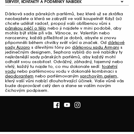
SERVISY, KONTAKTY A PODMÍNKY NABÍDEK
Dárková sada pánských parfémů, bez které už se zkrátka
neobejdete a která se zabydlí ve vaší koupelně! Když (si)
chcete udělat radost, propojí vaši oblíbenou vůni s
pánskou péčí o tělo
nebo ji najdete v mini podobě, aby
mohla být stále při vás. Vánoce, sv. Valentýn nebo
narozeniny, každá příležitost je dobrá, abyste si znovu
připomněli během chvilky svět vůní a značek. Od
dárkové
sady Azzaro
s dřevitými tóny po
dárkovou sadu Armani
s
jedinečným designem, Sephora vybírá do své nabídky ty
nejkrásnější sady pánských parfémů, aby každý mohl
odhalit svou osobitost. Odvážný, záhadný, tajemný nebo
vřelý, každý tu najde to, co mu dokonale sedí:
toaletní
vodu
nebo parfémovou vodu v dokonalé kombinaci s
deodorantem
nebo parfémovaným
sprchovým gelem
,
který vaší vůni nabízí dlouhotrvající účinek. Vaše vůně vás
bude doprovázet celý den a stane se vaším novým
čichovým podpisem.