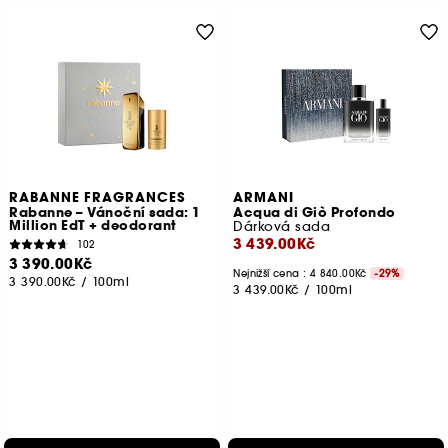
RABANNE FRAGRANCES
ARMANI
Rabanne – Vánoční sada: 1
Acqua di Giò Profondo
Million EdT + deodorant
Dárková sada
3 439.00Kč
102
3 390.00Kč
Nejnižší cena : 4 840.00Kč
-29%
3 390.00Kč
/
100ml
3 439.00Kč
/
100ml