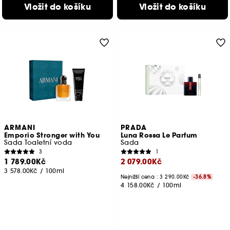
Vložit do košíku
Vložit do košíku
ARMANI
PRADA
Emporio Stronger with You
Luna Rossa Le Parfum
Sada Toaletní voda
Sada
3
1
1 789.00Kč
2 079.00Kč
3 578.00Kč
/
100ml
Nejnižší cena : 3 290.00Kč
-36.8%
4 158.00Kč
/
100ml