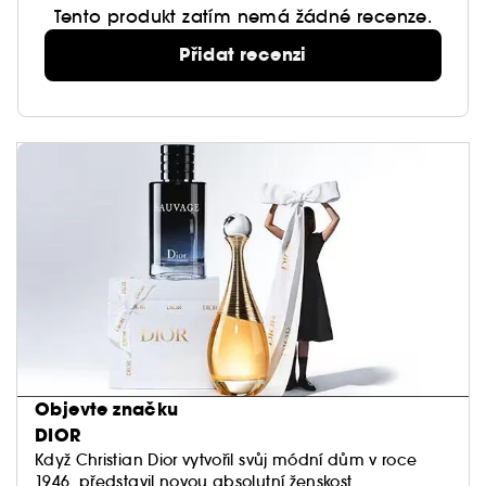
hodině od aplikace.
Tento produkt zatím nemá žádné recenze.
² Vlastní hodnocení 30 dobrovolníky po 1 měsíci
používání.
Přidat recenzi
Objevte značku
DIOR
Když Christian Dior vytvořil svůj módní dům v roce
1946, představil novou absolutní ženskost.