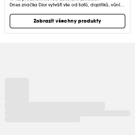
Dnes značka Dior vytváří vše od šatů, doplňků, vůní,
rtěnek až po luxusní péči, která přináší každé ženě
krásu.
Zobrazit všechny produkty