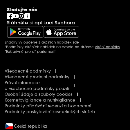
PRO Team
Clean At Sephora
Sledujte nás
Blog Sephora
Singles´ Day
Stáhněte si aplikaci Sephora
Black Friday
Cyber Monday
Vánoce
Značky vyloučené z akčních nabídek
zde
Další informace
*Podmínky akčních nabídek naleznete na stránce
Akční nabídky
*Exkluzivně pro síť parfumerií.
Všeobecné podmínky
Všeobecné prodejní podmínky
Právní informace
a všeobecné podmínky použití
Osobní údaje a soubory cookies
Kosmetovigilance a nutrivigilance
Podmínky přidávání recenzí a hodnocení
Podmínky poskytování kosmetických služeb
Česká republika