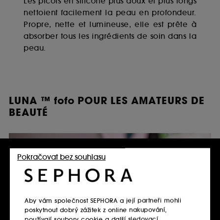
Les picots en silicone plus doux et plus longs
nettoient facilement la peau en profondeur.
Propre, nette et lumineuse, elle est prête à
absorber tous les ingrédients de soin dans la
peau.
LUNA ™ fofo POUR LES AMATEURS DE
BEAUTÉ
Pokračovat bez souhlasu
Aby vám společnost SEPHORA a její partneři mohli
poskytnout dobrý zážitek z online nakupování,
používají soubory cookie a další sledovací