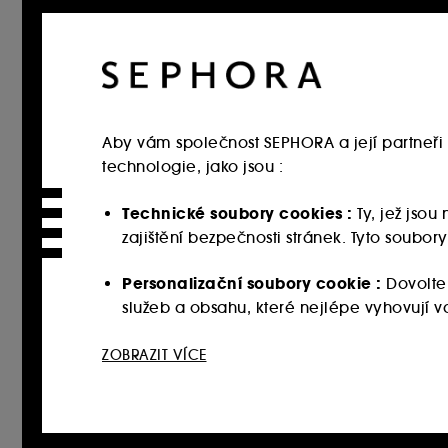
Aby vám společnost SEPHORA a její partneři 
technologie, jako jsou :
Technické soubory cookies :
Ty, jež jso
zajištění bezpečnosti stránek. Tyto soubo
Personalizační soubory cookie :
Dovolte
služeb a obsahu, které nejlépe vyhovují
Sociální sítě a reklamní soubory cookie 
ZOBRAZIT VÍCE
webových stránkách třetích stran a sociální
vašich interakcí.