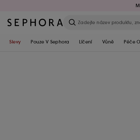
M
Slevy
Pouze V Sephora
Líčení
Vůně
Péče O