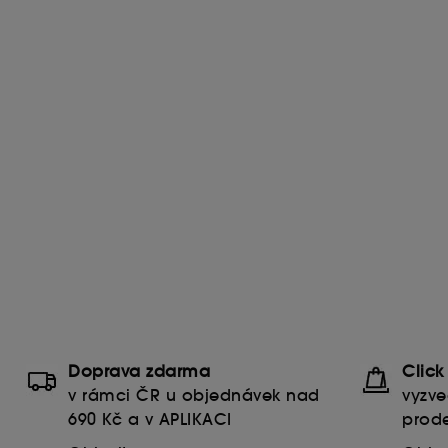
Doprava zdarma
Click
v rámci ČR u objednávek nad
vyzve
690 Kč a v APLIKACI
prode