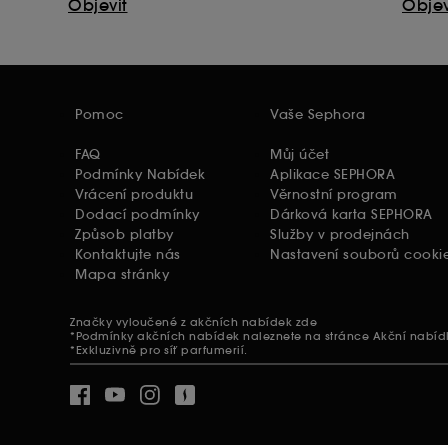
Objevit
Objev
Pomoc
Vaše Sephora
FAQ
Můj účet
Podmínky Nabídek
Aplikace SEPHORA
Vrácení produktu
Věrnostní program
Dodací podmínky
Dárková karta SEPHORA
Způsob platby
Služby v prodejnách
Kontaktujte nás
Nastavení souborů cooki
Mapa stránky
Značky vyloučené z akčních nabídek
zde
*Podmínky akčních nabídek naleznete na stránce
Akční nabíd
*Exkluzivně pro síť parfumerií.