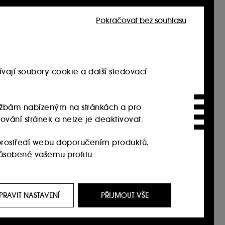
Pokračovat bez souhlasu
vají soubory cookie a další sledovací
službám nabízeným na stránkách a pro
ování stránek a nelze je deaktivovat.
rostředí webu doporučením produktů,
působené vašemu profilu.
it, prostřednictvím reklam, a to i na
i na našem webu, historie prohlížení a historie
PRAVIT NASTAVENÍ
PŘIJMOUT VŠE