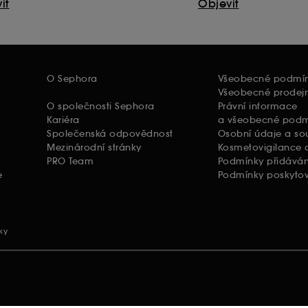
it
Objevit
O Sephora
Všeobecné podmí
Všeobecné prodej
O společnosti Sephora
Právní informace
Kariéra
a všeobecné podmí
Společenská odpovědnost
Osobní údaje a so
Mezinárodní stránky
Kosmetovigilance a
PRO Team
Podmínky přidáván
e
Podmínky poskytov
ky