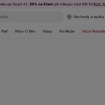
-20% na líčení
ake-up Days! Až
při nákupu nad 690 Kč!
Kód: 
Obchody
a služby
 Pleť
Péče O Tělo
Vlasy
Pro Muže
Akční Nabídk