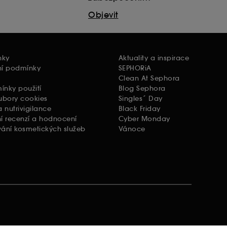
Objevit
nky
Aktuality a inspirace
ní podmínky
SEPHORiA
Clean At Sephora
nky použití
Blog Sephora
ubory cookies
Singles´ Day
 nutrivigilance
Black Friday
í recenzí a hodnocení
Cyber Monday
ání kosmetických služeb
Vánoce