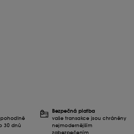
Bezpečná platba
t pohodlně
vaše transakce jsou chráněny
o 30 dnů
nejmodernějším
zabezpečením