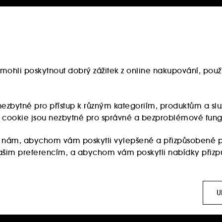
mohli poskytnout dobrý zážitek z online nakupování, použí
u nezbytné pro přístup k různým kategoriím, produktům a 
ry cookie jsou nezbytné pro správné a bezproblémové fung
 nám, abychom vám poskytli vylepšené a přizpůsobené p
 vašim preferencím, a abychom vám poskytli nabídky přiz
:
Používají se k zobrazení obsahu, který by se vám mohl líb
ch sítích, to vše na základě stránek, které jste si prohlížel
U