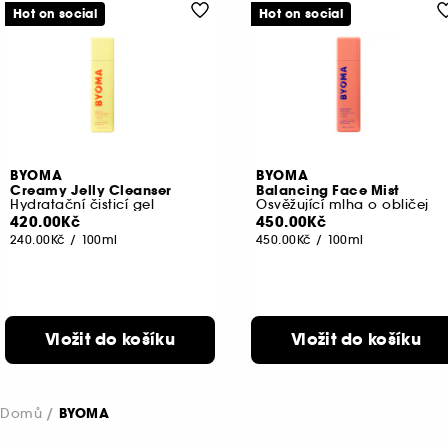
Hot on social
Hot on social
BYOMA
BYOMA
Creamy Jelly Cleanser
Balancing Face Mist
Hydratační čisticí gel
Osvěžující mlha o obličej
420.00Kč
450.00Kč
240.00Kč
/
100ml
450.00Kč
/
100ml
Vložit do košíku
Vložit do košíku
Domů
BYOMA