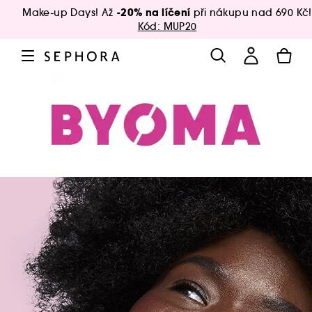
-20% na líčení
Make-up Days! Až
při nákupu nad 690 Kč!
Kód: MUP20