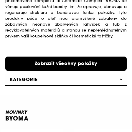
průlomového komplexu Tri-Ceramide Complex. BYOMA se
věnuje posilování kožní bariéry tím, že opravuje, obnovuje a
regeneruje strukturu a bariérovou funkci pokožky. Tyto
produkty péče o pleť jsou promyšleně zabaleny do
zábavných neonově zbarvených lahviček a tub z
recyklovatelných materiálů a stanou se nepřehlédnutelným
prvkem vaší koupelnové skříňky či kosmetické taštičky.
Zobrazit všechny položky
KATEGORIE
NOVINKY
BYOMA