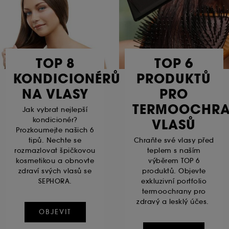
TOP 8
TOP 6
KONDICIONÉRŮ
PRODUKTŮ
NA VLASY
PRO
TERMOOCHR
Jak vybrat nejlepší
kondicionér?
VLASŮ
Prozkoumejte našich 6
tipů. Nechte se
Chraňte své vlasy před
rozmazlovat špičkovou
teplem s naším
kosmetikou a obnovte
výběrem TOP 6
zdraví svých vlasů se
produktů. Objevte
SEPHORA.
exkluzivní portfolio
termoochrany pro
zdravý a lesklý účes.
OBJEVIT