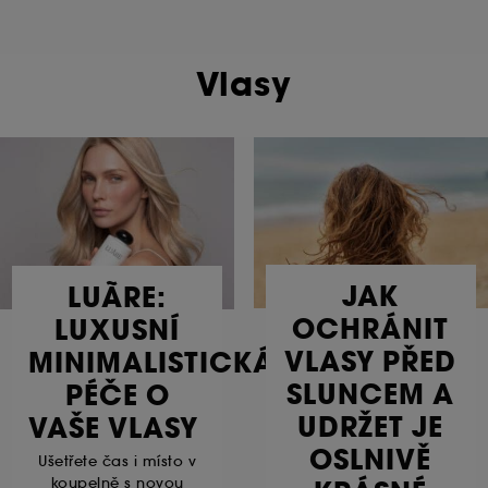
Vlasy
JAK
LUÃRE:
OCHRÁNIT
LUXUSNÍ
VLASY PŘED
MINIMALISTICKÁ
SLUNCEM A
PÉČE O
UDRŽET JE
VAŠE VLASY
OSLNIVĚ
Ušetřete čas i místo v
koupelně s novou