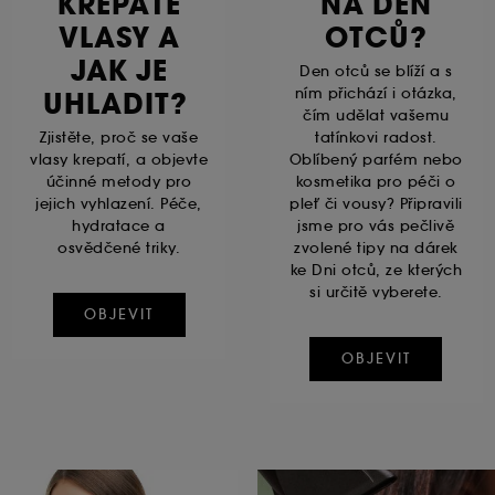
KREPATÉ
NA DEN
VLASY A
OTCŮ?
JAK JE
Den otců se blíží a s
ním přichází i otázka,
UHLADIT?
čím udělat vašemu
Zjistěte, proč se vaše
tatínkovi radost.
vlasy krepatí, a objevte
Oblíbený parfém nebo
účinné metody pro
kosmetika pro péči o
jejich vyhlazení. Péče,
pleť či vousy? Připravili
hydratace a
jsme pro vás pečlivě
osvědčené triky.
zvolené tipy na dárek
ke Dni otců, ze kterých
si určitě vyberete.
OBJEVIT
OBJEVIT