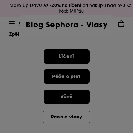
-20% na líčení
Make-up Days! Až
při nákupu nad 690 Kč!
Kód: MUP20
Blog Sephora - Vlasy
Zpět
Líčení
Péče o pleť
Vůně
Péče o vlasy