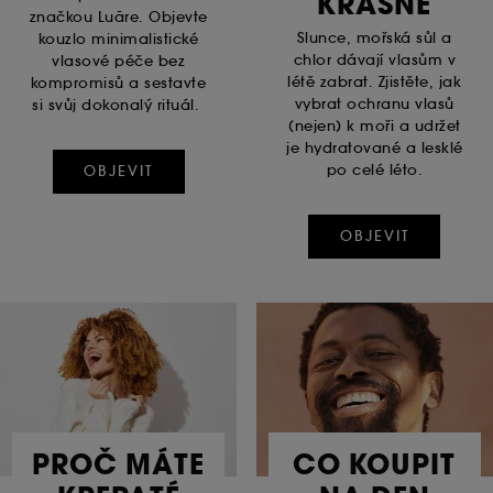
KRÁSNÉ
značkou Luãre. Objevte
Slunce, mořská sůl a
kouzlo minimalistické
chlor dávají vlasům v
vlasové péče bez
létě zabrat. Zjistěte, jak
kompromisů a sestavte
vybrat ochranu vlasů
si svůj dokonalý rituál.
(nejen) k moři a udržet
je hydratované a lesklé
po celé léto.
OBJEVIT
OBJEVIT
PROČ MÁTE
CO KOUPIT