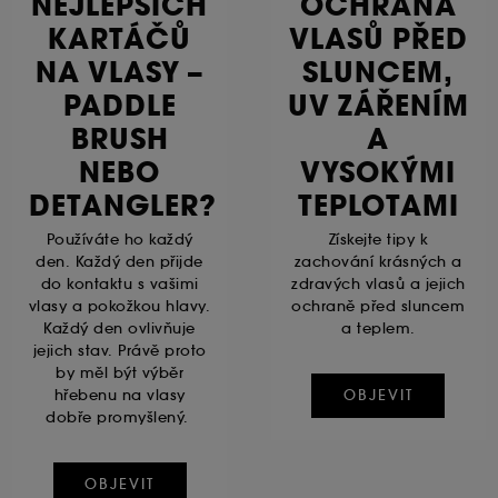
NEJLEPŠÍCH
OCHRANA
KARTÁČŮ
VLASŮ PŘED
NA VLASY –
SLUNCEM,
PADDLE
UV ZÁŘENÍM
BRUSH
A
NEBO
VYSOKÝMI
DETANGLER?
TEPLOTAMI
Používáte ho každý
Získejte tipy k
den. Každý den přijde
zachování krásných a
do kontaktu s vašimi
zdravých vlasů a jejich
vlasy a pokožkou hlavy.
ochraně před sluncem
Každý den ovlivňuje
a teplem.
jejich stav. Právě proto
by měl být výběr
hřebenu na vlasy
OBJEVIT
dobře promyšlený.
OBJEVIT