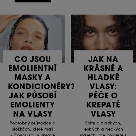
CO JSOU
JAK NA
EMOLIENTNÍ
KRÁSNÉ A
MASKY A
HLADKÉ
KONDICIONÉRY?
VLASY:
JAK PŮSOBÍ
PÉČE O
EMOLIENTY
KREPATÉ
NA VLASY
VLASY
Podrobný průvodce o
Sníte o hladkých,
složkách, které mají
lesklých a hebkých
klíčovou roli v úpravě
vlasech, ale bojujete s