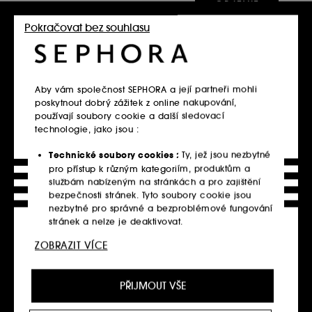
OBJEVIT
Pokračovat bez souhlasu
Aby vám společnost SEPHORA a její partneři mohli
poskytnout dobrý zážitek z online nakupování,
používají soubory cookie a další sledovací
technologie, jako jsou :
BEACH
TIPY NA
Technické soubory cookies :
Ty, jež jsou nezbytné
WAVES:
PÉČI O
pro přístup k různým kategoriím, produktům a
službám nabízeným na stránkách a pro zajištění
NÁVOD
KUDRNATÉ
bezpečnosti stránek. Tyto soubory cookie jsou
KROK ZA
VLASY
nezbytné pro správné a bezproblémové fungování
stránek a nelze je deaktivovat.
KROKEM
Máte vlasy, které se
ZOBRAZIT VÍCE
snadno krepatí a
Personalizační soubory cookie :
Dovolte nám,
Plážové vlny už léta
reagují na zvýšenou
abychom vám poskytli vylepšené a přizpůsobené
okouzlují svou
vlhkost vzduchu?
prostředí webu doporučením produktů, služeb a
jednoduchostí a
PŘIJMOUT VŠE
obsahu, které nejlépe vyhovují vašim preferencím,
Poradíme vám, jak je
nadčasovým
a abychom vám poskytli nabídky přizpůsobené
podpořit a zároveň
půvabem. Ať už jste u