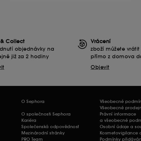
 & Collect
Vrácení
dnutí objednávky na
zboží můžete vráti
jně již za 2 hodiny
přímo z domova d
it
Objevit
O Sephora
Všeobecné podmí
Všeobecné prodej
O společnosti Sephora
Právní informace
Kariéra
a všeobecné podmí
Společenská odpovědnost
Osobní údaje a so
Mezinárodní stránky
Kosmetovigilance a
PRO Team
Podmínky přidáván