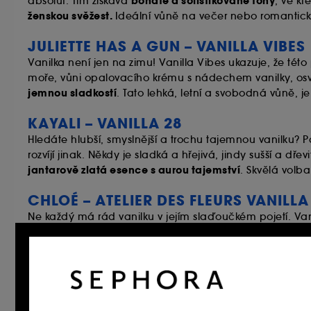
bohaté a sofistikované tóny
absolut. Tím získává
, ve k
ženskou svěžest.
Ideální vůně na večer nebo romantické
JULIETTE HAS A GUN – VANILLA VIBES
Vanilka není jen na zimu! Vanilla Vibes ukazuje, že tét
moře, vůni opalovacího krému s nádechem vanilky, osvě
jemnou sladkostí
. Tato lehká, letní a svobodná vůně, j
KAYALI – VANILLA 28
Hledáte hlubší, smyslnější a trochu tajemnou vanilku? 
rozvíjí jinak. Někdy je sladká a hřejivá, jindy sušší a dře
jantarově zlatá esence s aurou tajemství
. Skvělá volb
CHLOÉ – ATELIER DES FLEURS VANILLA
Ne každý má rád vanilku v jejím slaďoučkém pojetí. Vanil
rozlomený vanilkový lusk, později se rozvine do krémově
nošení.
BURBERRY – GODDESS
Hledáte trochu jinou vanilku? Vanilku, která má jiskru a
energii i nadč
levandule – kombinací, která jí dodává