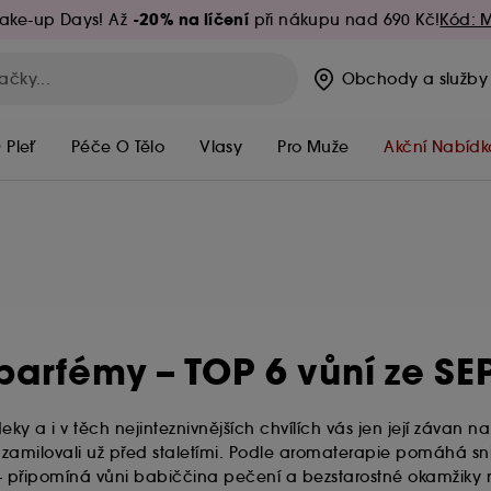
-20% na líčení
ake-up Days! Až
při nákupu nad 690 Kč!
Kód: 
Obchody
a služby
 Pleť
Péče O Tělo
Vlasy
Pro Muže
Akční Nabídk
 parfémy – TOP 6 vůní ze 
 deky a i v těch nejinteznivnějších chvílích vás jen její závan n
t zamilovali už před staletími. Podle aromaterapie pomáhá sniž
– připomíná vůni babiččina pečení a bezstarostné okamžiky n