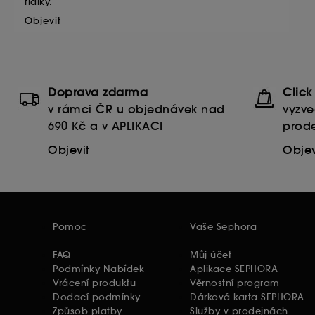
fialky.
Objevit
Doprava zdarma
Click
v rámci ČR u objednávek nad
vyzve
690 Kč a v APLIKACI
prode
Objevit
Objev
Pomoc
Vaše Sephora
FAQ
Můj účet
Podmínky Nabídek
Aplikace SEPHORA
Vrácení produktu
Věrnostní program
Dodací podmínky
Dárková karta SEPHORA
Způsob platby
Služby v prodejnách