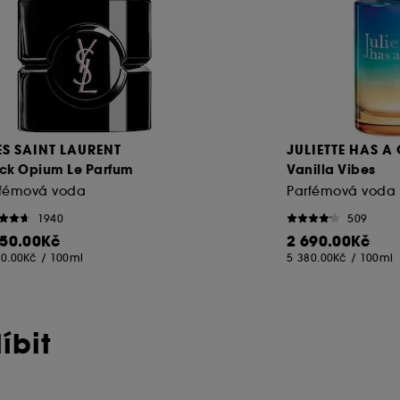
ES SAINT LAURENT
JULIETTE HAS A
ck Opium Le Parfum
Vanilla Vibes
rfémová voda
Parfémová voda
1940
509
950.00Kč
2 690.00Kč
00.00Kč
/
100ml
5 380.00Kč
/
100ml
íbit