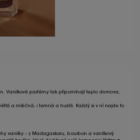
um. Vanilkové parfémy tak připomínají teplo domova,
ětlá a mléčná, i temná a hustá. Každý si v ní najde to
ruhy vanilky – z Madagaskaru, bourbon a vanilkový