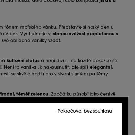
jiskru a
ťavnatá hruška, které dodávají celé kompozici
aným tónem mořského vánku. Představte si horký den u
slanou svěžest propletenou s
la Vibes. Vychutnejte si
 své oblíbené vanilky vzdát.
kultovní status
 má
a není divu – na každé pokožce se
elegantní,
ní. Není to vanilka „k nakousnutí“, ale spíš
ti se skvěle hodí i pro vrstvení s jinými parfémy.
řírodní, téměř zelenou
. Zpočátku působí jako čerstvě
padně elegantní
. Díky své jemnosti se hodí na celoroční
Pokračovat bez souhlasu
dess, jejíž vůně vás přivítá svěžím dotykem zázvoru a
ná v každém tónu vůně. Je lehká, vzdušná a trochu