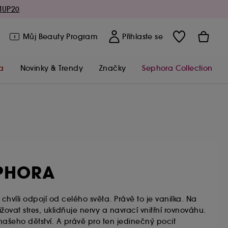
MUP20
Můj Beauty Program
Přihlaste se
a
Novinky & Trendy
Značky
Sephora Collection
SEPHORA
a chvíli odpojí od celého světa. Právě to je vanilka. Na
ovat stres, uklidňuje nervy a navrací vnitřní rovnováhu.
ašeho dětství. A právě pro ten jedinečný pocit