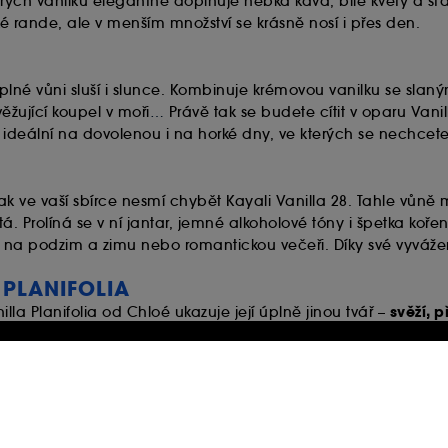
terých vanilku elegantně doplňuje hebká káva, bílé květy a š
 rande, ale v menším množství se krásně nosí i přes den.
o plné vůni sluší i slunce. Kombinuje krémovou vanilku se sl
žující koupel v moři
…
Právě tak se budete cítit v oparu Vanil
e ideální na dovolenou i na horké dny, ve kterých se nechcete
Pak ve vaší sbírce nesmí chybět Kayali Vanilla 28. Tahle vůně
vitá. Prolíná se v ní jantar, jemné alkoholové tóny i špetka koře
a na podzim a zimu nebo romantickou večeři. Díky své vyváženos
 PLANIFOLIA
svěží, p
la Planifolia od Chloé ukazuje její úplně jinou tvář –
vzdušná, květinová a nená
 jemné, ale stále lehké vůně. Je
 snoubí se v ní exotická vůně koření? Sáhněte po Burberry God
asový charakter.
Hned poté se naplno rozzáří vanilka, přítom