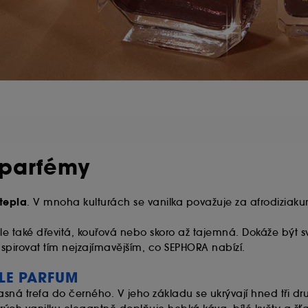
 parfémy
 tepla
. V mnoha kulturách se vanilka považuje za afrodiziak
e také dřevitá, kouřová nebo skoro až tajemná. Dokáže být sv
nspirovat tím nejzajímavějším, co SEPHORA nabízí.
 LE PARFUM
asná trefa do černého. V jeho základu se ukrývají hned tři d