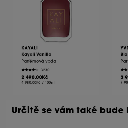
KAYALI
YV
Kayali Vanilla
Bla
Parfémová voda
Pa
3230
2 490.00Kč
3 
4 980.00Kč
/
100ml
7 9
Určitě se vám také bude l