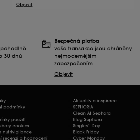
Objevit
Bezpečná platba
t pohodlně
vaše transakce jsou chráněny
o 30 dnů
nejmodernějším
zabezpečením
Objevit
nky
Aktuality a inspirace
ní podmínky
SEPHORiA
Clean At Sephora
nky použití
Blog Sephora
ubory cookies
Singles´ Day
 nutrivigilance
Black Friday
í recenzí a hodnocení
Cyber Monday