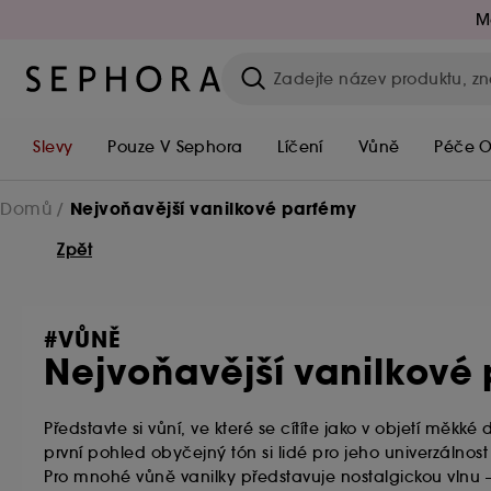
M
Slevy
Pouze V Sephora
Líčení
Vůně
Péče O
Nejvoňavější vanilkové parfémy
Domů
Zpět
#VŮNĚ
Nejvoňavější vanilkové
Představte si vůní, ve které se cítíte jako v objetí měkké
první pohled obyčejný tón si lidé pro jeho univerzálnos
Pro mnohé vůně vanilky představuje nostalgickou vlnu 