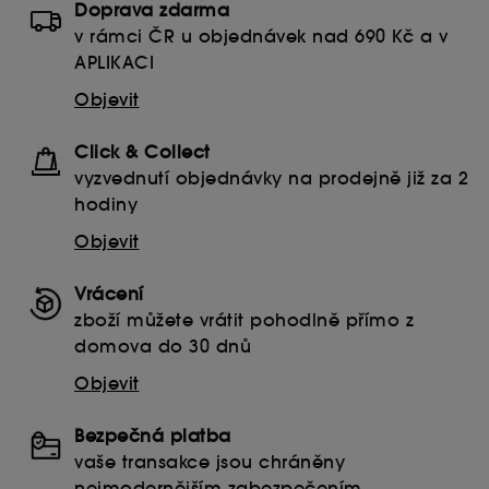
Doprava zdarma
zde
.
v rámci ČR u objednávek nad 690 Kč a v
APLIKACI
Objevit
Click & Collect
vyzvednutí objednávky na prodejně již za 2
hodiny
Objevit
Vrácení
zboží můžete vrátit pohodlně přímo z
domova do 30 dnů
Objevit
Bezpečná platba
vaše transakce jsou chráněny
nejmodernějším zabezpečením