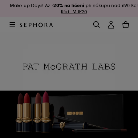
-20% na líčení
Make-up Days! Až
při nákupu nad 690 Kč!
Kód: MUP20