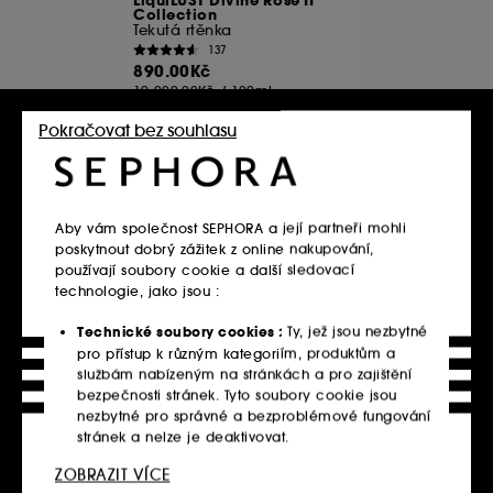
LiquiLUST Divine Rose II
Collection
Tekutá rtěnka
137
890.00Kč
19 000.00Kč
/
100ml
K dispozici v 6 barvách
Pokračovat bez souhlasu
Vložit do košíku
Aby vám společnost SEPHORA a její partneři mohli
poskytnout dobrý zážitek z online nakupování,
Domů
PAT McGRATH LABS
Rty
Tekuté rtěnky
používají soubory cookie a další sledovací
technologie, jako jsou :
1
Technické soubory cookies :
Ty, jež jsou nezbytné
pro přístup k různým kategoriím, produktům a
službám nabízeným na stránkách a pro zajištění
bezpečnosti stránek. Tyto soubory cookie jsou
Nejoblíbenější produkty
nezbytné pro správné a bezproblémové fungování
stránek a nelze je deaktivovat.
Objevte právě teď nejoblíbenější produkty.
ZOBRAZIT VÍCE
Personalizační soubory cookie :
Dovolte nám,