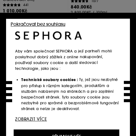
1077
441
840.00Kč
1 010.00Kč
2 800.00Kč
/
100ml
1 010.00Kč
/
100ml
K dispozici 2 varianty
Pokračovat bez souhlasu
Upozornit na
Upozornit na
dostupnost
dostupnost
Aby vám společnost SEPHORA a její partneři mohli
poskytnout dobrý zážitek z online nakupování,
Pouze online
používají soubory cookie a další sledovací
technologie, jako jsou :
Technické soubory cookies :
Ty, jež jsou nezbytné
pro přístup k různým kategoriím, produktům a
službám nabízeným na stránkách a pro zajištění
bezpečnosti stránek. Tyto soubory cookie jsou
nezbytné pro správné a bezproblémové fungování
PAI
stránek a nelze je deaktivovat.
Chamomile and Rosehip
Soothing Day Cream
ZOBRAZIT VÍCE
Personalizační soubory cookie :
Dovolte nám,
Denní krém
abychom vám poskytli vylepšené a přizpůsobené
500
1 190.00Kč
prostředí webu doporučením produktů, služeb a