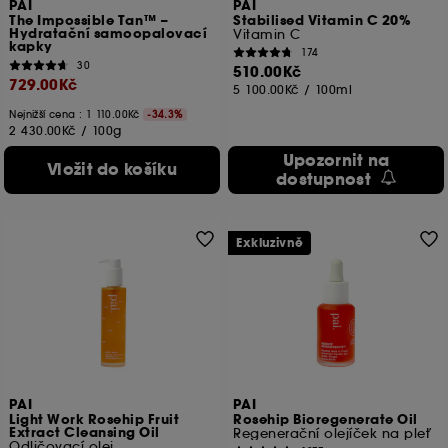
PAI
PAI
The Impossible Tan™ –
Stabilised Vitamin C 20%
Hydratační samoopalovací
Vitamin C
kapky
174
30
510.00Kč
729.00Kč
5 100.00Kč
/
100ml
Nejnižší cena :
1 110.00Kč
-34.3%
2 430.00Kč
/
100g
Upozornit na
Vložit do košíku
dostupnost
Exkluzivně
PAI
PAI
Light Work Rosehip Fruit
Rosehip Bioregenerate Oil
Extract Cleansing Oil
Regenerační olejíček na pleť
Odličovací olej