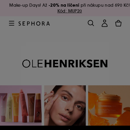
-20% na líčení
Make-up Days! Až
při nákupu nad 690 Kč!
Kód: MUP20