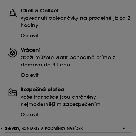
návštěvníků a jejich zvyklostí při procházení webu s
Click & Collect
cílem zlepšit jeho výkon.
vyzvednutí objednávky na prodejně již za 2
Ukládání a čtení netechnických souborů cookies
hodiny
vyžaduje váš souhlas. Své volby týkající se používání
souborů cookies můžete upravit pomocí tlačítka níže
Objevit
"Upravit nastavení" nebo zvolit možnost "Přijmout vše".
Svůj souhlas můžete kdykoli odvolat. Pokud chcete
Vrácení
získat více informací o souborech cookies, klikněte
zde
.
zboží můžete vrátit pohodlně přímo z
domova do 30 dnů
Objevit
Bezpečná platba
vaše transakce jsou chráněny
nejmodernějším zabezpečením
Objevit
SERVISY, KONTAKTY A PODMÍNKY NABÍDEK