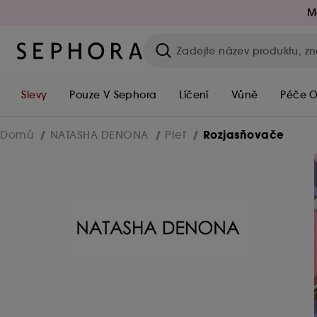
M
Slevy
Pouze V Sephora
Líčení
Vůně
Péče O
Rozjasňovače
Domů
NATASHA DENONA
Pleť