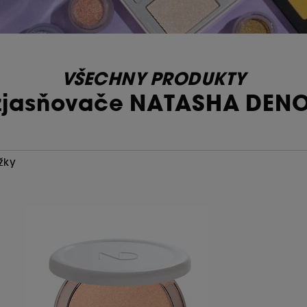
VŠECHNY PRODUKTY
zjasňovače NATASHA DEN
žky