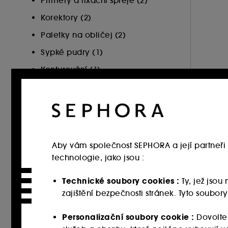
Primery a fixační spreje (2)
Korektory (2)
Paletky na obličej (2)
Sypké pudry (1)
Konturování (1)
Tvářenky (3)
Rozjasňovače (2)
CENA
Aby vám společnost SEPHORA a její partneři 
technologie, jako jsou :
Technické soubory cookies :
Ty, jež jso
zajištění bezpečnosti stránek. Tyto soubo
ODSTÍNY
Personalizační soubory cookie :
Dovolte
SPECIÁLNÍ NABÍDKA