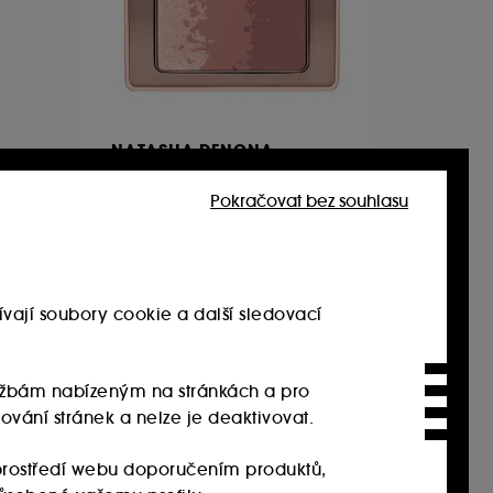
NATASHA DENONA
My Mini Dream Glow Blush –
Paletka tvářenky a
Pokračovat bez souhlasu
rozjasňovačů
164
495.00Kč
12 375.00Kč
/
100g
vají soubory cookie a další sledovací
službám nabízeným na stránkách a pro
ování stránek a nelze je deaktivovat.
rostředí webu doporučením produktů,