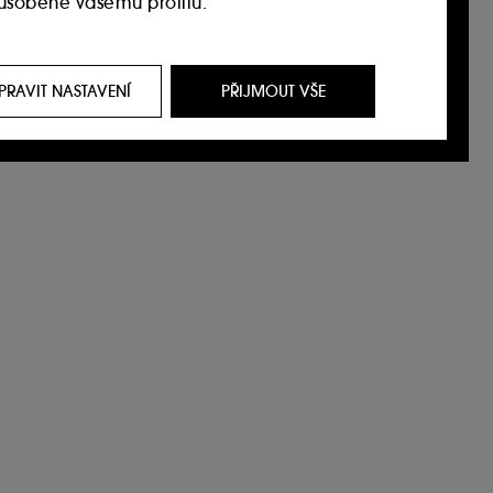
působené vašemu profilu.
it, prostřednictvím reklam, a to i na
i na našem webu, historie prohlížení a historie
PRAVIT NASTAVENÍ
PŘIJMOUT VŠE
 jejich zvyklostí při procházení webu s cílem
í souborů cookies můžete upravit pomocí
t. Pokud chcete získat více informací o