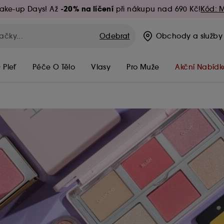
-20% na líčení
ake-up Days! Až
při nákupu nad 690 Kč!
Kód: 
Odebrat
Obchody
a služby
 Pleť
Péče O Tělo
Vlasy
Pro Muže
Akční Nabídk