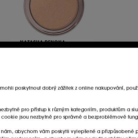
NATASHA DENONA
Hy-Gen Skincare Infused –
Rozjasňující pudr
3
1 390.00Kč
13 900.00Kč
/
100g
mohli poskytnout dobrý zážitek z online nakupování, použí
u nezbytné pro přístup k různým kategoriím, produktům a 
ry cookie jsou nezbytné pro správné a bezproblémové fung
 nám, abychom vám poskytli vylepšené a přizpůsobené p