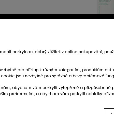
INNISFREE
Hydrating Green T
Amino Acid Cleans
Čisticí olej na obli
mohli poskytnout dobrý zážitek z online nakupování, použí
149
680.00Kč
453.33Kč
/
100ml
u nezbytné pro přístup k různým kategoriím, produktům a 
ry cookie jsou nezbytné pro správné a bezproblémové fung
 nám, abychom vám poskytli vylepšené a přizpůsobené p
 vašim preferencím, a abychom vám poskytli nabídky přiz
:
Používají se k zobrazení obsahu, který by se vám mohl líb
ch sítích, to vše na základě stránek, které jste si prohlížel