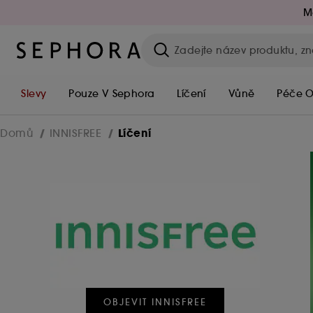
M
Slevy
Pouze V Sephora
Líčení
Vůně
Péče O
Líčení
Domů
INNISFREE
OBJEVIT INNISFREE