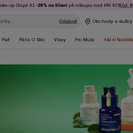
-20% na líčení
ake-up Days! Až
při nákupu nad 690 Kč!
Kód: 
Odebrat
Obchody
a služby
 Pleť
Péče O Tělo
Vlasy
Pro Muže
Akční Nabídk