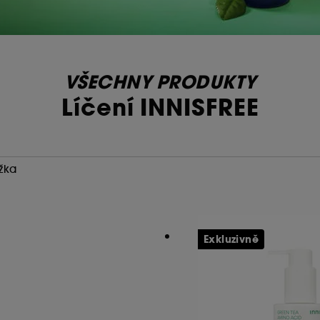
VŠECHNY PRODUKTY
Líčení INNISFREE
žka
Exkluzivně