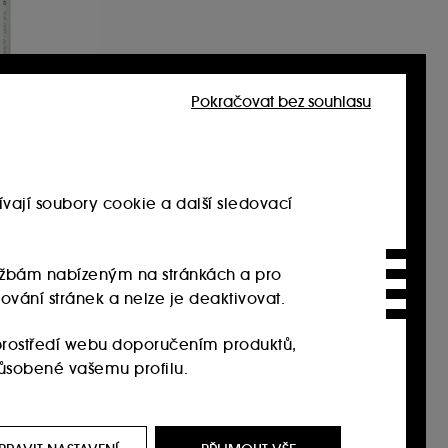
Pokračovat bez souhlasu
ea
ing Oil –
čej
vají soubory cookie a další sledovací
službám nabízeným na stránkách a pro
ování stránek a nelze je deaktivovat.
rostředí webu doporučením produktů,
působené vašemu profilu.
it, prostřednictvím reklam, a to i na
i na našem webu, historie prohlížení a historie