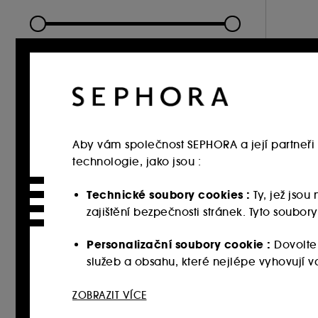
SPECIÁLNÍ NABÍDKA
Exkluzivně (1)
HODNOCENÍ
nebo více (1)
TYP PLETI
Aby vám společnost SEPHORA a její partneři 
Všechny typy pleti (1)
SLOŽENÍ
technologie, jako jsou :
Jojobový olej (1)
TEXTURA
Technické soubory cookies :
Ty, jež jso
zajištění bezpečnosti stránek. Tyto soubo
Olej (1)
Personalizační soubory cookie :
Dovolte
služeb a obsahu, které nejlépe vyhovují
Sociální sítě a reklamní soubory cookie 
ZOBRAZIT VÍCE
webových stránkách třetích stran a sociální