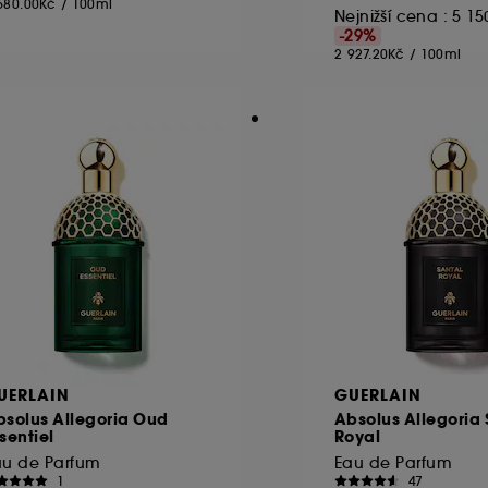
680.00Kč
/
100ml
Nejnižší cena :
5 15
-29%
2 927.20Kč
/
100ml
UERLAIN
GUERLAIN
bsolus Allegoria Oud
Absolus Allegoria 
sentiel
Royal
au de Parfum
Eau de Parfum
1
47