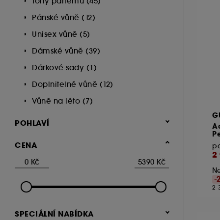
Tóny parfémů (45)
Pánské vůně (12)
Unisex vůně (5)
Dámské vůně (39)
Dárkové sady (1)
Doplnitelné vůně (12)
Vůně na léto (7)
G
POHLAVÍ
A
Pe
Ženy (28)
CENA
p
2
Muži (11)
Ne
-
2 
SPECIÁLNÍ NABÍDKA