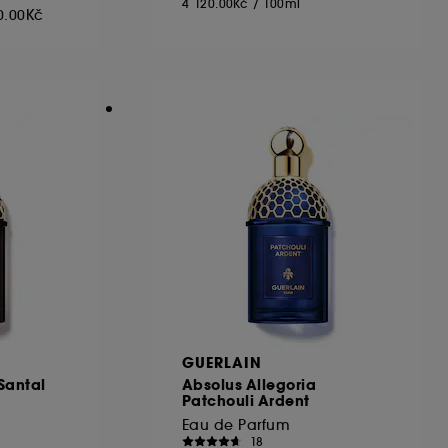
4 120.00Kč
/
100ml
0.00Kč
GUERLAIN
Santal
Absolus Allegoria
Patchouli Ardent
Eau de Parfum
18