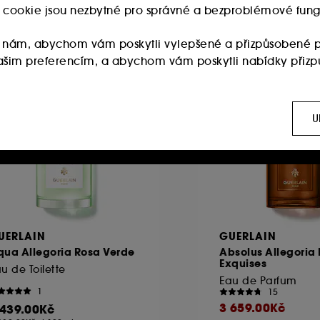
-1.1%
ry cookie jsou nezbytné pro správné a bezproblémové fung
 nám, abychom vám poskytli vylepšené a přizpůsobené p
 vašim preferencím, a abychom vám poskytli nabídky přiz
:
Používají se k zobrazení obsahu, který by se vám mohl líb
ch sítích, to vše na základě stránek, které jste si prohlížel
U
 :
Umožňují nám sestavovat statistiky o počtu návštěvníků a
ies vyžaduje váš souhlas. Své volby týkající se používán
 možnost "Přijmout vše". Svůj souhlas můžete kdykoli odvola
UERLAIN
GUERLAIN
qua Allegoria Rosa Verde
Absolus Allegoria 
Exquises
u de Toilette
Eau de Parfum
1
15
3 659.00Kč
 439.00Kč