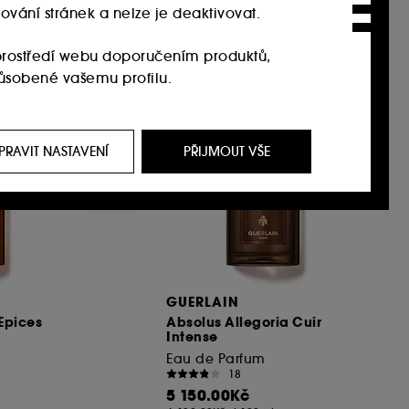
ování stránek a nelze je deaktivovat.
rostředí webu doporučením produktů,
působené vašemu profilu.
it, prostřednictvím reklam, a to i na
i na našem webu, historie prohlížení a historie
PRAVIT NASTAVENÍ
PŘIJMOUT VŠE
 jejich zvyklostí při procházení webu s cílem
í souborů cookies můžete upravit pomocí
t. Pokud chcete získat více informací o
GUERLAIN
Epices
Absolus Allegoria Cuir
Intense
Eau de Parfum
18
5 150.00Kč