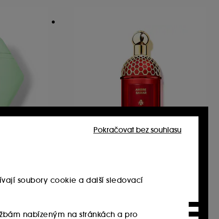
Pokračovat bez souhlasu
GUERLAIN
sa Verde
Absolus Allegoria Ambre
Samar
Eau de Parfum
vají soubory cookie a další sledovací
2
5 150.00Kč
4 120.00Kč
/
100ml
službám nabízeným na stránkách a pro
.00Kč