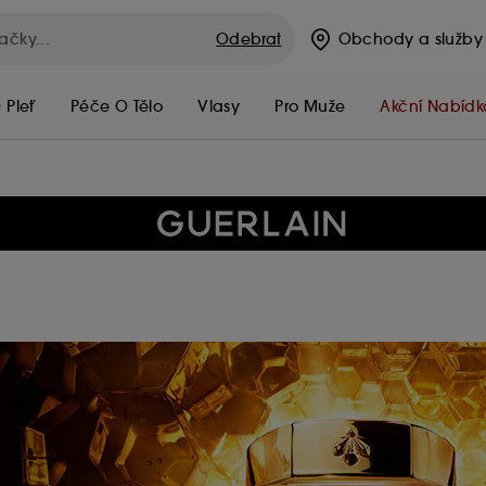
Odebrat
Obchody
a služby
 Pleť
Péče O Tělo
Vlasy
Pro Muže
Akční Nabídk