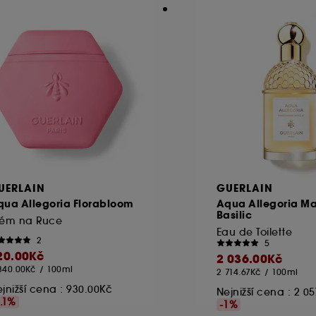
UERLAIN
GUERLAIN
qua Allegoria Florabloom
Aqua Allegoria M
Basilic
rém na Ruce
Eau de Toilette
2
5
20.00Kč
2 036.00Kč
840.00Kč
/
100ml
2 714.67Kč
/
100ml
jnižší cena :
930.00Kč
Nejnižší cena :
2 05
1.1%
-1%