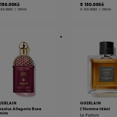
 150.00Kč
5 150.00Kč
120.00Kč
/
100ml
4 120.00Kč
/
100ml
UERLAIN
GUERLAIN
solus Allegoria Rose
L'Homme Idéal
mira
Le Parfum