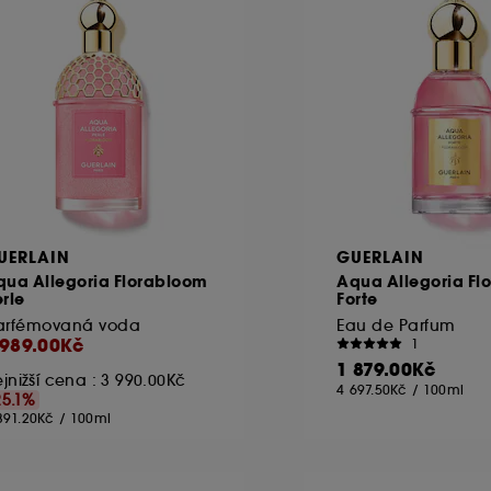
UERLAIN
GUERLAIN
qua Allegoria Florabloom
Aqua Allegoria Fl
rle
Forte
arfémovaná voda
Eau de Parfum
 989.00Kč
1
1 879.00Kč
jnižší cena :
3 990.00Kč
4 697.50Kč
/
100ml
25.1%
391.20Kč
/
100ml