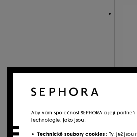
Citrus (3)
Mořské (3)
Pudrový (1)
G
A
Ea
Aby vám společnost SEPHORA a její partneři 
technologie, jako jsou :
1
3 
Technické soubory cookies :
Ty, jež jso