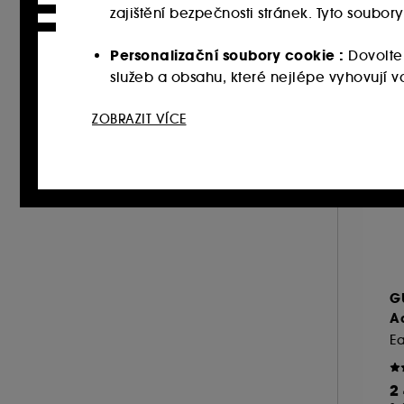
zajištění bezpečnosti stránek. Tyto soubo
Personalizační soubory cookie :
Dovolte
služeb a obsahu, které nejlépe vyhovují
Sociální sítě a reklamní soubory cookie 
ZOBRAZIT VÍCE
webových stránkách třetích stran a sociální
vašich interakcí.
Soubory cookie pro měření návštěvnosti
zlepšit jeho výkon.
Ukládání a čtení netechnických souborů cook
tlačítka níže "Upravit nastavení" nebo zvolit
G
souborech cookies, klikněte
zde
.
A
Ea
2