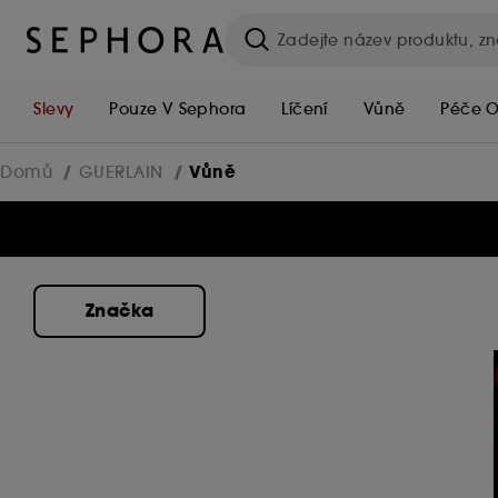
Slevy
Pouze V Sephora
Líčení
Vůně
Péče O
Vůně
Domů
GUERLAIN
Značka