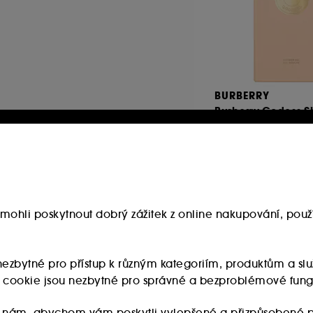
BURBERRY
Burberry Godess 
Gel
Sprchový gel
2007
1 380.00Kč
690.00Kč
/
100ml
mohli poskytnout dobrý zážitek z online nakupování, použí
u nezbytné pro přístup k různým kategoriím, produktům a 
ry cookie jsou nezbytné pro správné a bezproblémové fung
 nám, abychom vám poskytli vylepšené a přizpůsobené p