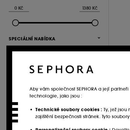
Ženy (1)
SPECIÁLNÍ NABÍDKA
HODNOCENÍ
nebo více (1)
Aby vám společnost SEPHORA a její partneři 
technologie, jako jsou :
Technické soubory cookies :
Ty, jež jso
zajištění bezpečnosti stránek. Tyto soubo
Personalizační soubory cookie :
Dovolte