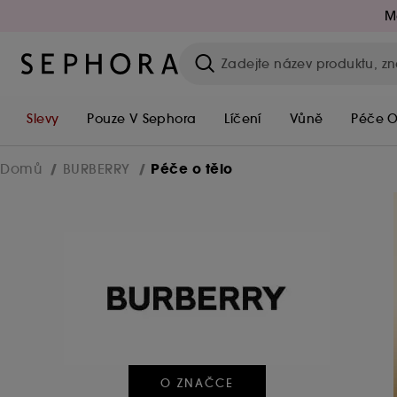
M
Slevy
Pouze V Sephora
Líčení
Vůně
Péče O
Péče o tělo
Domů
BURBERRY
O ZNAČCE