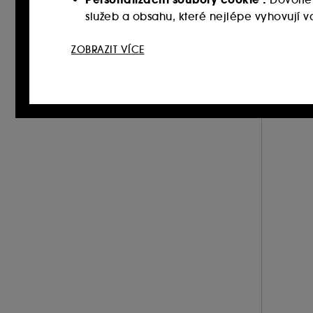
služeb a obsahu, které nejlépe vyhovují
Sociální sítě a reklamní soubory cookie 
ZOBRAZIT VÍCE
webových stránkách třetích stran a sociální
vašich interakcí.
Soubory cookie pro měření návštěvnosti
zlepšit jeho výkon.
Ukládání a čtení netechnických souborů cook
tlačítka níže "Upravit nastavení" nebo zvolit
souborech cookies, klikněte
zde
.