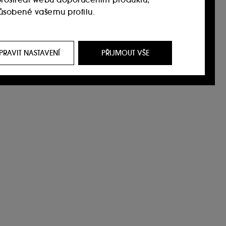
působené vašemu profilu.
it, prostřednictvím reklam, a to i na
i na našem webu, historie prohlížení a historie
PRAVIT NASTAVENÍ
PŘIJMOUT VŠE
 jejich zvyklostí při procházení webu s cílem
í souborů cookies můžete upravit pomocí
t. Pokud chcete získat více informací o