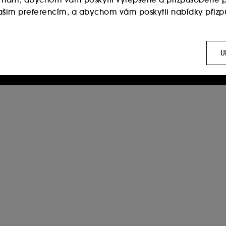
 vašim preferencím, a abychom vám poskytli nabídky přiz
:
Používají se k zobrazení obsahu, který by se vám mohl líb
ch sítích, to vše na základě stránek, které jste si prohlížel
U
 :
Umožňují nám sestavovat statistiky o počtu návštěvníků a
ies vyžaduje váš souhlas. Své volby týkající se používán
 možnost "Přijmout vše". Svůj souhlas můžete kdykoli odvola