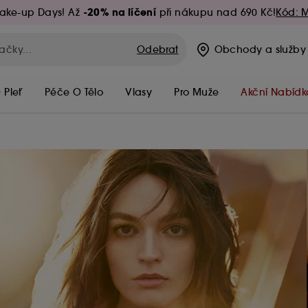
-20% na líčení
ake-up Days! Až
při nákupu nad 690 Kč!
Kód: 
Odebrat
Obchody
a služby
 Pleť
Péče O Tělo
Vlasy
Pro Muže
Akční Nabídk