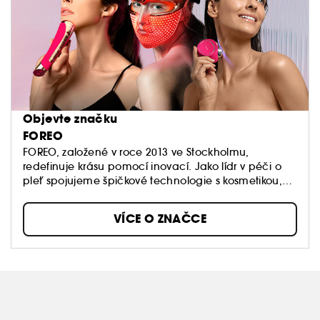
Objevte značku
FOREO
FOREO, založené v roce 2013 ve Stockholmu,
redefinuje krásu pomocí inovací. Jako lídr v péči o
pleť spojujeme špičkové technologie s kosmetikou,
abyste mohli ocenit přirozenou krásu své pleti a lépe
o ni pečovat každý den.
VÍCE O ZNAČCE