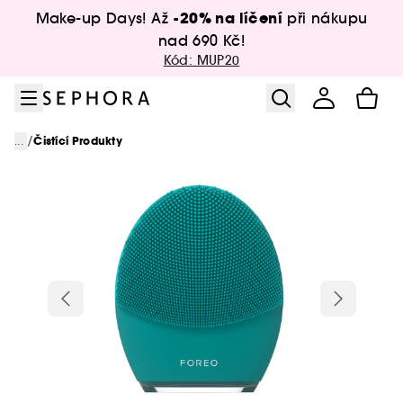
Přejít na menu
Přejít na hlavní obsah
Přejít na zápatí
-20% na líčení
Make-up Days! Až
při nákupu
nad 690 Kč!
Kód: MUP20
/
...
Čistící Produkty