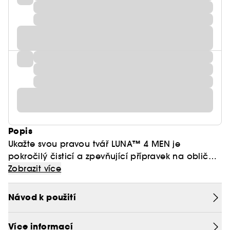
Popis
Ukažte svou pravou tvář LUNA™ 4 MEN je
pokročilý čisticí a zpevňující přípravek na obličej
2 v 1. Je nezbytný pro správnou čisticí rutinu -
Zobrazit více
zejména před holením. Díky třem režimům čištění:
jemnému, standardnímu a hloubkovému, si
Návod k použití
můžete péči o pleť přizpůsobit svým preferencím.
Díky hrotům přizpůsobeným silnější a mastnější
Více informací