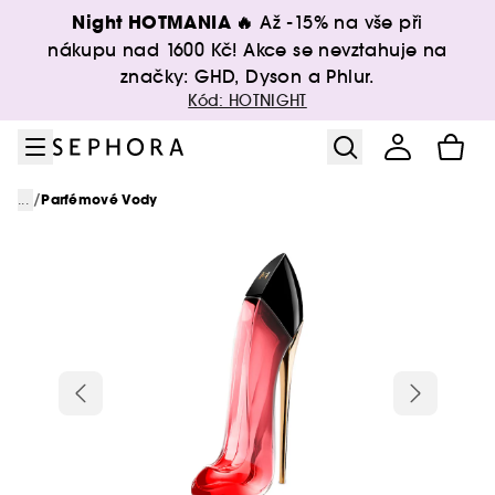
Přejít na menu
Přejít na hlavní obsah
Přejít na zápatí
Night HOTMANIA 🔥
Až -15% na vše při
nákupu nad 1600 Kč! Akce se nevztahuje na
značky: GHD, Dyson a Phlur.
Kód: HOTNIGHT
/
...
Parfémové Vody