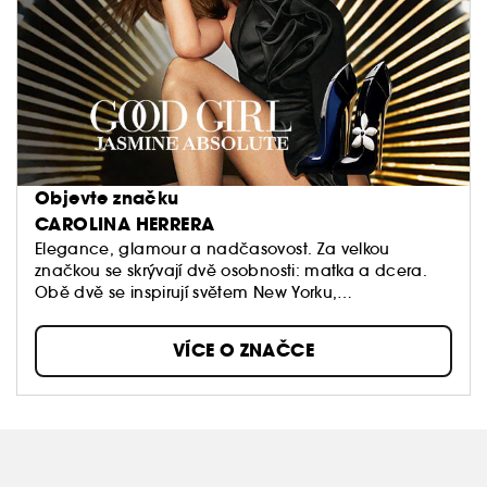
Objevte značku
CAROLINA HERRERA
Elegance, glamour a nadčasovost. Za velkou
značkou se skrývají dvě osobnosti: matka a dcera.
Obě dvě se inspirují světem New Yorku,
cosmopolitním, městským a svůdným. Módní a
parfémové kreace značky Carolina Herrera jsou
VÍCE O ZNAČCE
opravdovou moderní a nadčasovou klasikou.
Elegantní a smyslný styl značky v sobě spojuje
soudobou sofistikovanost a radost ze života.