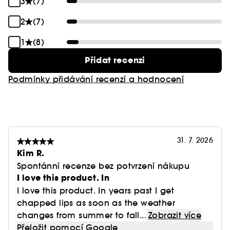
3
(7)
2
(7)
1
(8)
Přidat recenzi
Podmínky přidávání recenzí a hodnocení
31. 7. 2026
Kim R.
Spontánní recenze bez potvrzení nákupu
I love this product. In
I love this product. In years past I get
chapped lips as soon as the weather
changes from summer to fall...
Zobrazit více
Přeložit pomocí Google