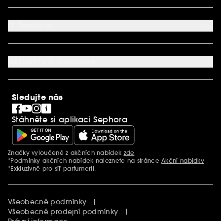
Dodací podmínky
Můj účet
Způsob platby
Aplikace SEPHORA
Kontaktujte nás
O Sephora
Věrnostní program
Mapa stránky
Dárková karta SEPHORA
O společnosti Sephora
Služby v prodejnách
Kariéra
Nastavení souborů cookie
Aktuality a inspirace
Společenská odpovědnost
Mezinárodní stránky
SEPHORiA
PRO Team
Clean At Sephora
Sledujte nás
Blog Sephora
Singles´ Day
Stáhněte si aplikaci Sephora
Black Friday
Cyber Monday
Vánoce
Značky vyloučené z akčních nabídek
zde
Další informace
*Podmínky akčních nabídek naleznete na stránce
Akční nabídky
*Exkluzivně pro síť parfumerií.
Všeobecné podmínky
Všeobecné prodejní podmínky