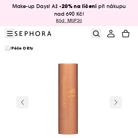
Přejít na menu
Přejít na hlavní obsah
Přejít na zápatí
-20% na líčení
Make-up Days! Až
při nákupu
nad 690 Kč!
Kód: MUP20
/
...
Péče O Rty