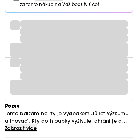
za tento nákup na Váš beauty účet
Popis
Tento balzám na rty je výsledkem 30 let výzkumu
a inovací. Rty do hloubky vyživuje, chrání je a
zlepšuje kvalitu pokožky.
Zobrazit více
Balzám obsahuje náš exkluzivní komplex TFC8®,