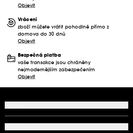
Objevit
Vrácení
zboží můžete vrátit pohodlně přímo z
domova do 30 dnů
Objevit
Bezpečná platba
vaše transakce jsou chráněny
nejmodernějším zabezpečením
Objevit
Pomoc
FAQ
Podmínky Nabídek
Vaše Sephora
Vrácení produktu