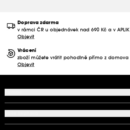
Doprava zdarma
v rámci ČR u objednávek nad 690 Kč a v APLI
Objevit
Vrácení
zboží můžete vrátit pohodlně přímo z domova
Objevit
Pomoc
FAQ
Podmínky Nabídek
Vaše Sephora
Vrácení produktu
Dodací podmínky
Můj účet
Způsob platby