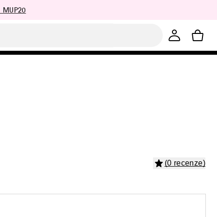
: MUP20
(0 recenze)