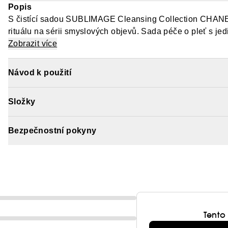
Popis
S čistící sadou SUBLIMAGE Cleansing Collection CHANEL
rituálu na sérii smyslových objevů. Sada péče o pleť s j
texturami. Po důkladném očištění vaše pročištěná a svítící 
Zobrazit více
Zapouzdřený v mimořádně krémové gelové textuře, SUBLIM
schopnosti k odstranění mrtvých buněk a nečistot. Osvěžuj
Návod k použití
semínky a jojobovými korálky pokožce dodává pocit „nov
zářivost. Je hedvábná, uvolněná, nekonečně měkká a září
Složky
Bezpečnostní pokyny
Tento