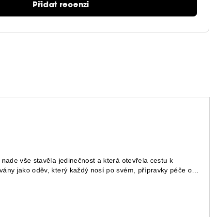
Přidat recenzi
 nade vše stavěla jedinečnost a která otevřela cestu k
ovány jako oděv, který každý nosí po svém, přípravky péče o
-up je vnímán jako vyjádření síly, stejně proměnlivé jako
ybízí ke kreativitě, která je vždy správná, neboť se pokaždé