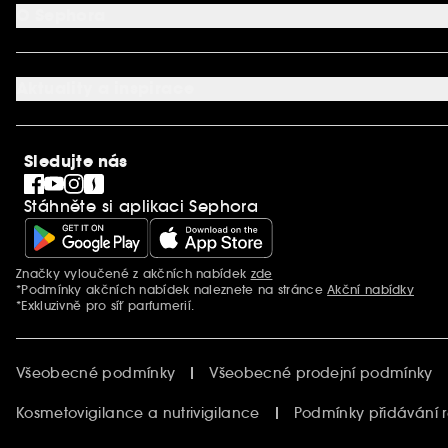
Aplikace SEPHORA
Kontaktujte nás
O Sephora
Věrnostní program
Mapa stránky
Dárková karta SEPHORA
O společnosti Sephora
Služby v prodejnách
Kariéra
Nastavení souborů cookie
Aktuality a inspirace
Společenská odpovědnost
Mezinárodní stránky
SEPHORiA
PRO Team
Clean At Sephora
Sledujte nás
Blog Sephora
Singles´ Day
Stáhněte si aplikaci Sephora
Black Friday
Cyber Monday
Vánoce
Značky vyloučené z akčních nabídek
zde
Další informace
*Podmínky akčních nabídek naleznete na stránce
Akční nabídky
*Exkluzivně pro síť parfumerií.
Všeobecné podmínky
Všeobecné prodejní podmínky
Kosmetovigilance a nutrivigilance
Podmínky přidávání 