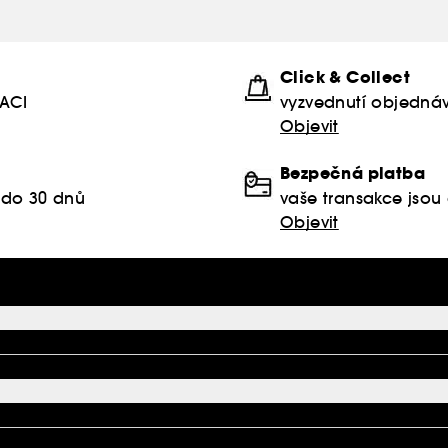
Click & Collect
KACI
vyzvednutí objednáv
Objevit
Bezpečná platba
 do 30 dnů
vaše transakce jso
Objevit