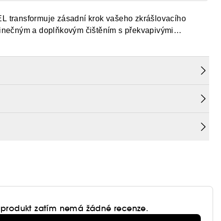
 transformuje zásadní krok vašeho zkrášlovacího
edinečným a doplňkovým čištěním s překvapivými
pleť září.
AGE Les Grains de Vanille uvolňuje svoje exfoliační
ící pocit z gelové textury v kombinaci s vanilkovými
é kůže“. Vaše pleť znovu dýchá a znovu nabývá svou
cí.
 produkt zatím nemá žádné recenze.