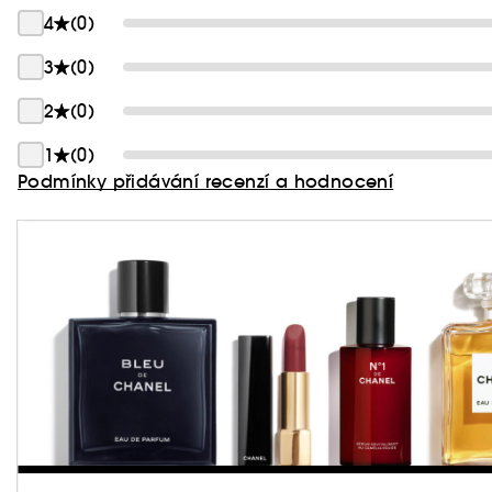
4
(0)
3
(0)
2
(0)
1
(0)
Podmínky přidávání recenzí a hodnocení