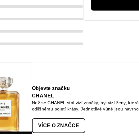
Objevte značku
CHANEL
Než se CHANEL stal vizí značky, byl vizí ženy, která
odlišnému pojetí krásy. Jednotlivé vůně jsou navrh
pleť jsou myšleny jako nástroj sebevyjádření a make
barvy, textury a finiše jeho produktů. CHANEL tak v
VÍCE O ZNAČCE
dokonale přizpůsobí jednotlivci.