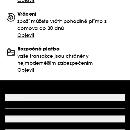
Objevit
Vrácení
zboží můžete vrátit pohodlně přímo z
domova do 30 dnů
Objevit
Bezpečná platba
vaše transakce jsou chráněny
nejmodernějším zabezpečením
Objevit
Pomoc
FAQ
Podmínky Nabídek
Vaše Sephora
Vrácení produktu
Dodací podmínky