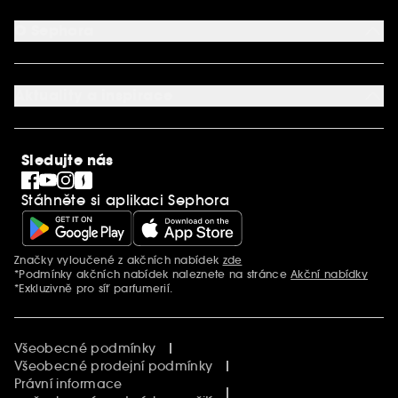
Můj účet
Způsob platby
Aplikace SEPHORA
Kontaktujte nás
O Sephora
Věrnostní program
Mapa stránky
Dárková karta SEPHORA
O společnosti Sephora
Služby v prodejnách
Kariéra
Nastavení souborů cookie
Aktuality a inspirace
Společenská odpovědnost
Mezinárodní stránky
SEPHORiA
PRO Team
Clean At Sephora
Sledujte nás
Blog Sephora
Singles´ Day
Stáhněte si aplikaci Sephora
Black Friday
Cyber Monday
Vánoce
Značky vyloučené z akčních nabídek
zde
Další informace
*Podmínky akčních nabídek naleznete na stránce
Akční nabídky
*Exkluzivně pro síť parfumerií.
Všeobecné podmínky
Všeobecné prodejní podmínky
Právní informace