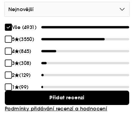
Nejnovější
Vše (4931)
5
(3550)
4
(845)
3
(308)
2
(129)
1
(99)
Přidat recenzi
Podmínky přidávání recenzí a hodnocení