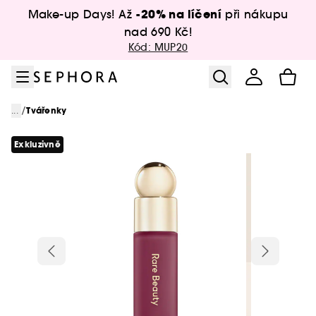
Přejít na menu
Přejít na hlavní obsah
Přejít na zápatí
-20% na líčení
Make-up Days! Až
při nákupu
nad 690 Kč!
Kód: MUP20
/
...
Tvářenky
Exkluzivně