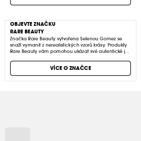
OBJEVTE ZNAČKU
RARE BEAUTY
Značka Rare Beauty vytvořena Selenou Gomez se
snaží vymanit z nerealistických vzorů krásy. Produkty
Rare Beauty vám pomohou ukázat své autentické já
každý den. Lehké a prodyšné složení se dobře
nanáší, poskytuje nastavitelné krytí a dodává obličeji
VÍCE O ZNAČCE
svěží vzhled, který podtrhne vaši skutečnou krásu.