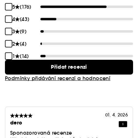
Vegan :
Produkty bez složek živočišného původu.
5
(176)
4
(43)
3
(9)
2
(4)
1
(14)
Přidat recenzi
Podmínky přidávání recenzí a hodnocení
01. 4. 2026
dero
Sponozorovaná recenze