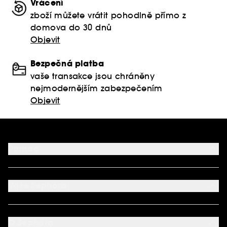
Vrácení
zboží můžete vrátit pohodlně přímo z
domova do 30 dnů
Objevit
Bezpečná platba
vaše transakce jsou chráněny
nejmodernějším zabezpečením
Objevit
Pomoc
FAQ
Podmínky Nabídek
Vaše Sephora
Vrácení produktu
Dodací podmínky
Můj účet
Způsob platby
Aplikace SEPHORA
Kontaktujte nás
O Sephora
Věrnostní program