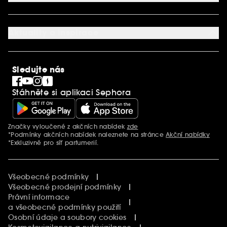
Mapa stránky
Dárková karta SEPHORA
O společnosti Sephora
Služby v prodejnách
Kariéra
Nastavení souborů cookie
Aktuality a inspirace
Společenská odpovědnost
Mezinárodní stránky
SEPHORiA
PRO Team
Clean At Sephora
Sledujte nás
Blog Sephora
Singles´ Day
Stáhněte si aplikaci Sephora
Black Friday
Cyber Monday
Vánoce
Značky vyloučené z akčních nabídek
zde
Další informace
*Podmínky akčních nabídek naleznete na stránce
Akční nabídky
*Exkluzivně pro síť parfumerií.
Všeobecné podmínky
Všeobecné prodejní podmínky
Právní informace
a všeobecné podmínky použití
Osobní údaje a soubory cookies