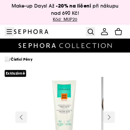
Přejít na menu
Přejít na hlavní obsah
Přejít na zápatí
-20% na líčení
Make-up Days! Až
při nákupu
nad 690 Kč!
Kód: MUP20
/
...
Čistící Pěny
Exkluzivně