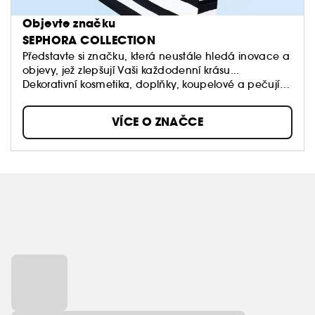
Objevte značku
SEPHORA COLLECTION
Představte si značku, která neustále hledá inovace a
objevy, jež zlepšují Vaši každodenní krásu...
Dekorativní kosmetika, doplňky, koupelové a pečující
produkty: Sephora Collection nabízí spousty
úžasných produktů, textur a barev.
VÍCE O ZNAČCE
Naše dostupné produkty stojí v čele trendů a jsou
vždy kvalitní.
Dopřejte si volnost vytvářet vlastní styly a měnit je,
když na to budete mít chuť!