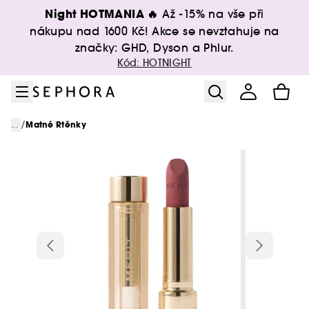
Přejít na menu
Přejít na hlavní obsah
Přejít na zápatí
Night HOTMANIA 🔥
Až -15% na vše při
nákupu nad 1600 Kč! Akce se nevztahuje na
značky: GHD, Dyson a Phlur.
Kód: HOTNIGHT
/
...
Matné Rtěnky