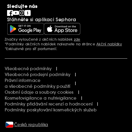
Clean At Sephora
Sledujte nás
Blog Sephora
Singles´ Day
Stáhněte si aplikaci Sephora
Black Friday
Cyber Monday
Vánoce
Značky vyloučené z akčních nabídek
zde
Další informace
*Podmínky akčních nabídek naleznete na stránce
Akční nabídky
*Exkluzivně pro síť parfumerií.
Všeobecné podmínky
Všeobecné prodejní podmínky
Právní informace
a všeobecné podmínky použití
Osobní údaje a soubory cookies
Kosmetovigilance a nutrivigilance
Podmínky přidávání recenzí a hodnocení
Podmínky poskytování kosmetických služeb
Česká republika