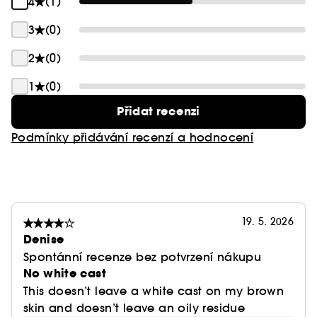
4
(1)
Gentle Reset Daily Exfoliating Pads
Chcete-li se dozvědět více o programu Clean at
pro jemnou
Sephora, klikněte
zde
exfoliaci a vyhlazení povrchu pleti.
3
(0)
2
(0)
1
(0)
Přidat recenzi
Podmínky přidávání recenzí a hodnocení
19. 5. 2026
Denise
Spontánní recenze bez potvrzení nákupu
No white cast
This doesn’t leave a white cast on my brown
skin and doesn’t leave an oily residue