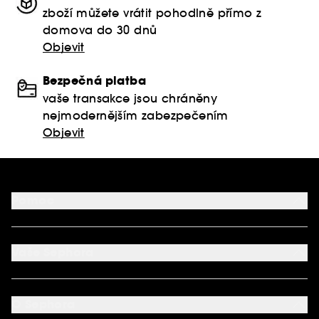
zboží můžete vrátit pohodlně přímo z
domova do 30 dnů
Objevit
Bezpečná platba
vaše transakce jsou chráněny
nejmodernějším zabezpečením
Objevit
Pomoc
FAQ
Podmínky Nabídek
Vaše Sephora
Vrácení produktu
Dodací podmínky
Můj účet
Způsob platby
Aplikace SEPHORA
Kontaktujte nás
O Sephora
Věrnostní program
Mapa stránky