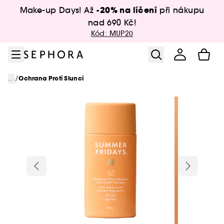
Přejít na menu
Přejít na hlavní obsah
Přejít na zápatí
-20% na líčení
Make-up Days! Až
při nákupu
nad 690 Kč!
Kód: MUP20
/
...
Ochrana Proti Slunci