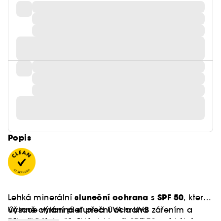
Popis
sluneční ochrana
SPF 50
Lehká minerální
s
, která
účinně chrání pleť před UVA a UVB zářením a
Vysoce výkonná sluneční ochrana