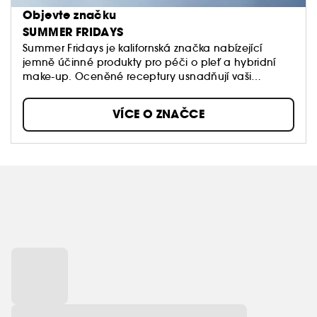
Objevte značku
SUMMER FRIDAYS
Summer Fridays je kalifornská značka nabízející
jemně účinné produkty pro péči o pleť a hybridní
make-up. Oceněné receptury usnadňují vaši
každodenní rutinu a dodávají vaší pleti zářivý lesk,
takže každý den může být jako letní pátek.
VÍCE O ZNAČCE