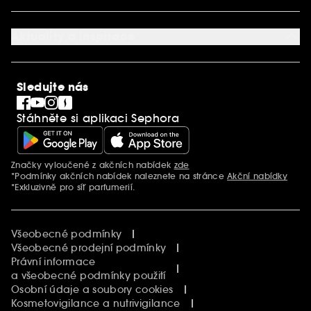
Dárková karta SEPHORA
O společnosti Sephora
Služby v prodejnách
Kariéra
Nastavení souborů cookie
Aktuality a inspirace
Společenská odpovědnost
Mezinárodní stránky
SEPHORiA
PRO Team
Clean At Sephora
Sledujte nás
Blog Sephora
Singles´ Day
Stáhněte si aplikaci Sephora
Black Friday
Cyber Monday
Vánoce
Značky vyloučené z akčních nabídek
zde
Další informace
*Podmínky akčních nabídek naleznete na stránce
Akční nabídky
*Exkluzivně pro síť parfumerií.
Všeobecné podmínky
Všeobecné prodejní podmínky
Právní informace
a všeobecné podmínky použití
Osobní údaje a soubory cookies
Kosmetovigilance a nutrivigilance