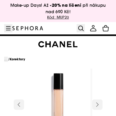
Přejít na menu
Přejít na hlavní obsah
Přejít na zápatí
-20% na líčení
Make-up Days! Až
při nákupu
nad 690 Kč!
Kód: MUP20
/
...
Korektory