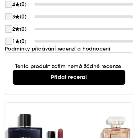
zachovává si trvale zářivý vzhled.
4
(0)
3
(0)
2
(0)
1
(0)
Podmínky přidávání recenzí a hodnocení
Tento produkt zatím nemá žádné recenze.
Přidat recenzi